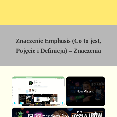
Znaczenie Emphasis (Co to jest,
Pojęcie i Definicja) – Znaczenia
×
Now Playing
×
P
U
F
🖼️ Stworzyłem Profesjonalną Karuzelę Instagram 10 Slajdów z AI — Pełny Workflow z Claude & FlexClip
l
n
u