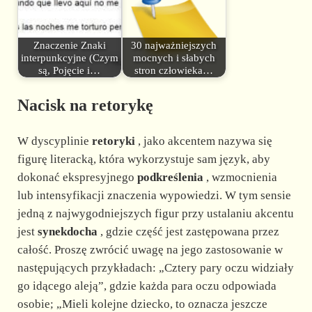
Znaczenie Znaki
30 najważniejszych
interpunkcyjne (Czym
mocnych i słabych
są, Pojęcie i…
stron człowieka…
Nacisk na retorykę
W dyscyplinie
retoryki
, jako akcentem nazywa się
figurę literacką, która wykorzystuje sam język, aby
dokonać ekspresyjnego
podkreślenia
, wzmocnienia
lub intensyfikacji znaczenia wypowiedzi. W tym sensie
jedną z najwygodniejszych figur przy ustalaniu akcentu
jest
synekdocha
, gdzie część jest zastępowana przez
całość. Proszę zwrócić uwagę na jego zastosowanie w
następujących przykładach: „Cztery pary oczu widziały
go idącego aleją”, gdzie każda para oczu odpowiada
osobie; „Mieli kolejne dziecko, to oznacza jeszcze