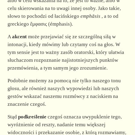
d
albo w celu wskazania na to, że jest to ważne, albo w
celu skierowania na to uwagi innej osoby. Jako takie,
słowo to pochodzi od łacińskiego
emphăsis
, a to od
e
greckiego ἔμφασις (émphasis).
o
A
akcent
może przejawiać się ze szczególną siłą w
intonacji, kiedy mówimy lub czytamy coś na głos. W
tym sensie jest to ważny zasób oratorski, który ułatwia
słuchaczom rozpoznanie najistotniejszych punktów
przemówienia, a tym samym jego zrozumienie.
Podobnie możemy za pomocą nie tylko naszego tonu
głosu, ale również naszych wypowiedzi lub naszych
gestów wskazać naszemu rozmówcy z naciskiem na
znaczenie czegoś.
Stąd
podkreślenie
czegoś oznacza uwypuklenie tego,
wyróżnienie od reszty, nadanie temu większej
widoczności i przekazanie osobie, z którą rozmawiamy,