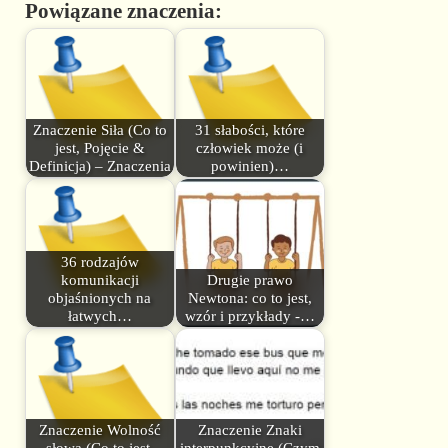
Powiązane znaczenia:
Znaczenie Siła (Co to
31 słabości, które
jest, Pojęcie &
człowiek może (i
Definicja) – Znaczenia
powinien)…
36 rodzajów
komunikacji
Drugie prawo
objaśnionych na
Newtona: co to jest,
łatwych…
wzór i przykłady -…
Znaczenie Wolność
Znaczenie Znaki
słowa (Co to jest,
interpunkcyjne (Czym