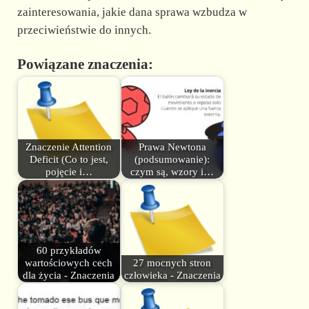
zainteresowania, jakie dana sprawa wzbudza w
przeciwieństwie do innych.
Powiązane znaczenia:
Znaczenie Attention
Prawa Newtona
Deficit (Co to jest,
(podsumowanie):
pojęcie i…
czym są, wzory i…
60 przykładów
wartościowych cech
27 mocnych stron
dla życia - Znaczenia
człowieka - Znaczenia