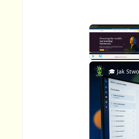
P
U
l
n
a
m
y
u
t
e