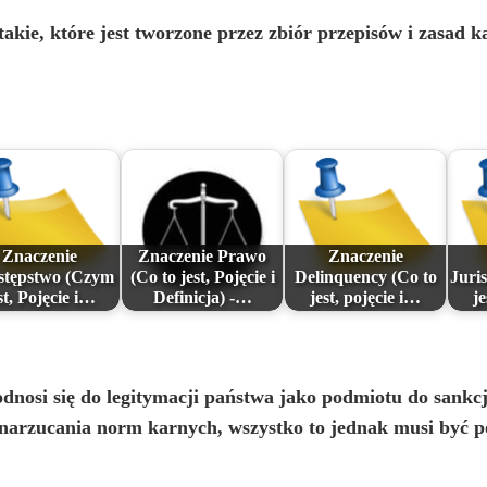
o
takie, które jest tworzone przez zbiór przepisów i zasad k
Znaczenie
Znaczenie Prawo
Znaczenie
stępstwo (Czym
(Co to jest, Pojęcie i
Delinquency (Co to
Juri
st, Pojęcie i…
Definicja) -…
jest, pojęcie i…
je
dnosi się do legitymacji państwa jako podmiotu do sankc
i narzucania norm karnych, wszystko to jednak musi być 