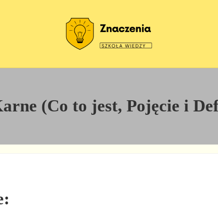
Szkoła wiedzy
Znaczenia
rne (Co to jest, Pojęcie i Def
e: