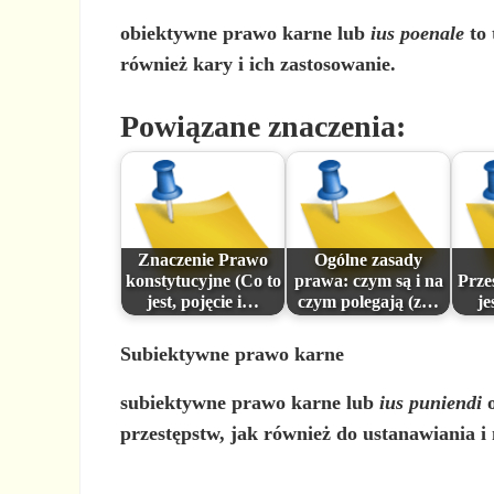
obiektywne prawo karne
lub
ius poenale
to 
również kary i ich zastosowanie.
Powiązane znaczenia:
Znaczenie Prawo
Ogólne zasady
konstytucyjne (Co to
prawa: czym są i na
Prze
jest, pojęcie i…
czym polegają (z…
je
Subiektywne prawo karne
subiektywne prawo karne
lub
ius puniendi
o
przestępstw, jak również do ustanawiania 