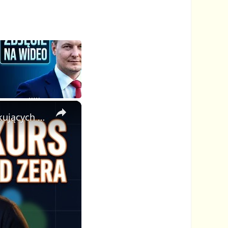
×
🎓 Jak Stworzyć Kurs Online od Zera — Pełny Tutorial dla Początkujących (Rejestracji do Publikacji)