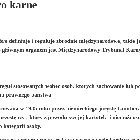
o karne
óre definiuje i reguluje zbrodnie międzynarodowe, takie 
Jego głównym organem jest Międzynarodowy Trybunał Karn
reguł stosowanych wobec osób, których zachowanie lub po
emu prawnego państwa.
racowana w 1985 roku przez niemieckiego jurystę
Günthera
przestępcy
, który z powodu swojej kartoteki i niemożnośc
o kategorii osoby.
prawie karnym wroga, jest oczywiście o wiele bardziej r