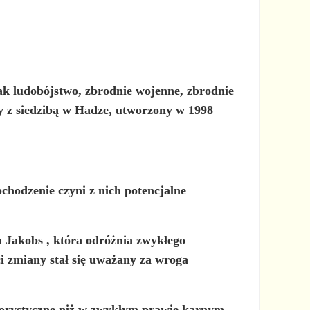
jak ludobójstwo, zbrodnie wojenne, zbrodnie
y z siedzibą w Hadze, utworzony w 1998
chodzenie czyni z nich potencjalne
 Jakobs
, która odróżnia zwykłego
i zmiany stał się uważany za
wroga
ygorystyczne niż w zwykłym prawie karnym.