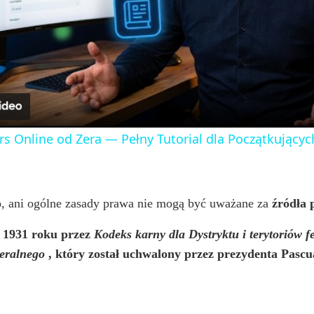
l
a
y
rs Online od Zera — Pełny Tutorial dla Początkujących
V
i
wo, ani ogólne zasady prawa nie mogą być uważane za
źródła 
d 1931 roku przez
Kodeks karny dla Dystryktu i terytoriów 
d
deralnego
, który został uchwalony przez prezydenta Pascua
e