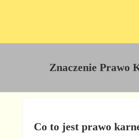
Przejdź do treści
Skip to site footer
Znaczenie Prawo Ka
Co to jest prawo karn