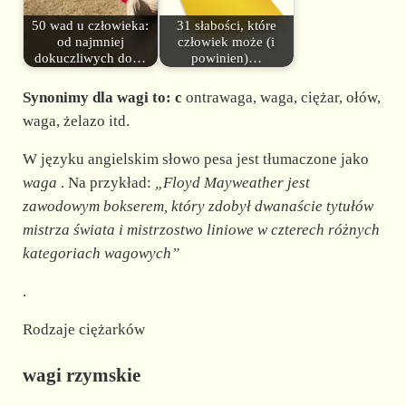
50 wad u człowieka:
31 słabości, które
od najmniej
człowiek może (i
dokuczliwych do…
powinien)…
Synonimy dla wagi to: c
ontrawaga, waga, ciężar, ołów,
waga, żelazo itd.
W języku angielskim słowo pesa jest tłumaczone jako
waga
. Na przykład:
„Floyd Mayweather jest
zawodowym bokserem, który zdobył dwanaście tytułów
mistrza świata i mistrzostwo liniowe w czterech różnych
kategoriach wagowych”
.
Rodzaje ciężarków
wagi rzymskie