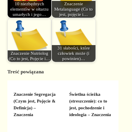
10 niezbędnych
Znaczenie
elementów w ołtarzu
Metalanguage (Co to
umarłych i jego…
jest, pojęcie i…
31 słabości, które
Znaczenie Nutriolog
człowiek może (i
(Co to jest, Pojęcie i…
powinien)…
Treść powiązana
Znaczenie Segregacja
Świetlna ścieżka
(Czym jest, Pojęcie &
(streszczenie): co to
Definicja) –
jest, pochodzenie i
Znaczenia
ideologia – Znaczenia