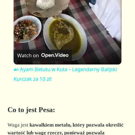
a
y
V
Watch on
i
🍛 Ayam Betutu w Kuta – Legendarny Balijski
Kurczak za 10 zł!
d
e
Co to jest Pesa:
o
Waga jest
kawałkiem metalu, który pozwala określić
wartość lub wagę rzeczy, ponieważ pozwala