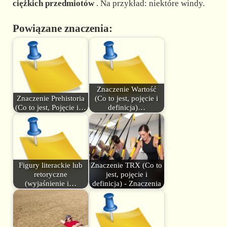
ciężkich przedmiotów
. Na przykład: niektóre windy.
Powiązane znaczenia:
Znaczenie Wartość
Znaczenie Prehistoria
(Co to jest, pojęcie i
(Co to jest, Pojęcie i…
definicja)…
Figury literackie lub
Znaczenie TRX (Co to
retoryczne
jest, pojęcie i
(wyjaśnienie i…
definicja) - Znaczenia