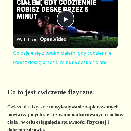
a
m
l
y
u
l
t
s
P
e
c
r
Watch on
e
l
e
Co dzieje się z twoim ciałem, gdy codziennie
n
a
robisz deskę przez 5 minut #deska #plank
y
Co to jest ćwiczenie fizyczne:
V
Ćwiczenia fizyczne
to
wykonywanie zaplanowanych,
i
powtarzających się i czasami nadzorowanych ruchów
ciała
, w celu osiągnięcia sprawności fizycznej i
dobrego zdrowia.