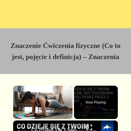
Znaczenie Ćwiczenia fizyczne (Co to
jest, pojęcie i definicja) – Znaczenia
×
Now Playing
×
P
U
F
Co dzieje się z twoim ciałem, gdy codziennie robisz deskę przez 5 minut #deska #plank
l
n
u