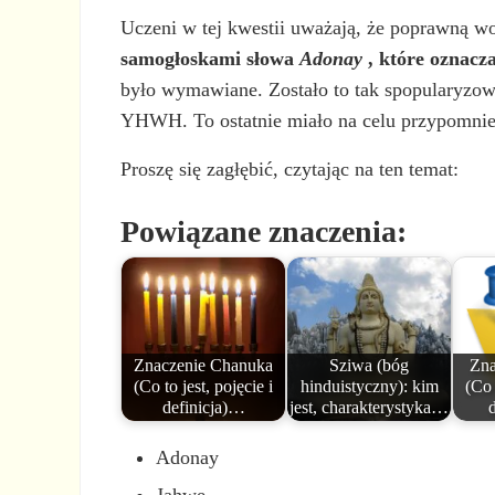
Uczeni w tej kwestii uważają, że poprawną wo
samogłoskami słowa
Adonay
, które oznacz
było wymawiane. Zostało to tak spopularyzow
YHWH. To ostatnie miało na celu przypomnien
Proszę się zagłębić, czytając na ten temat:
Powiązane znaczenia:
Znaczenie Chanuka
Sziwa (bóg
Zna
(Co to jest, pojęcie i
hinduistyczny): kim
(Co 
definicja)…
jest, charakterystyka…
Adonay
Jahwe