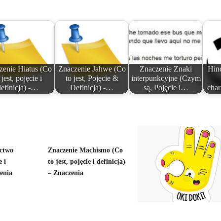
zenie Hiatus (Co
Znaczenie Jahwe (Co
Znaczenie Znaki
Hind
 jest, pojęcie i
to jest, Pojęcie &
interpunkcyjne (Czym
definicja) -…
Definicja) -…
są, Pojęcie i…
char
ictwo
Znaczenie Machismo (Co
e i
to jest, pojęcie i definicja)
zenia
– Znaczenia