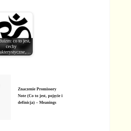
uizm: co to jest,
cechy
akterystyczne,…
Znaczenie Promissory
Note (Co to jest, pojęcie i
definicja) – Meanings