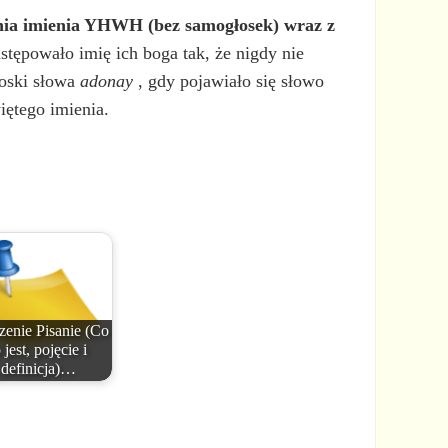
nia imienia YHWH (bez samogłosek) wraz z
tępowało imię ich boga tak, że nigdy nie
łoski słowa
adonay
, gdy pojawiało się słowo
ętego imienia.
zenie Pisanie (Co
 jest, pojęcie i
definicja)…