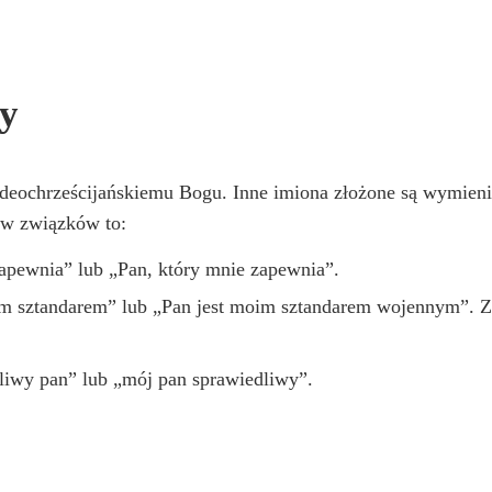
wy
udeochrześcijańskiemu Bogu. Inne imiona złożone są wymieni
zw związków to:
zapewnia” lub „Pan, który mnie zapewnia”.
im sztandarem” lub „Pan jest moim sztandarem wojennym”. Z 
liwy pan” lub „mój pan sprawiedliwy”.