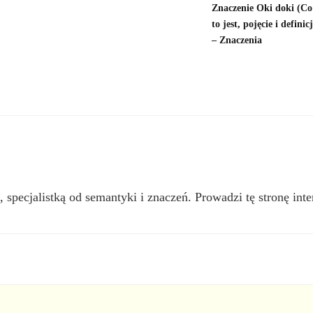
Znaczenie Oki doki (Co
to jest, pojęcie i definic
– Znaczenia
, specjalistką od semantyki i znaczeń. Prowadzi tę stronę inte