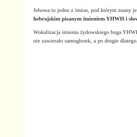
Jehowa to jedno z imion, pod którym znany j
hebrajskim pisanym imieniem YHWH i sł
Wokalizacja imienia żydowskiego boga YHWH z
nie zawierało samogłosek, a po drugie dlateg