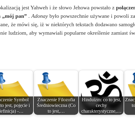
kalizacją jest Yahweh i że słowo Jehowa powstało z
połącze
a „mój pan”
.
Adonay
było powszechnie używane i powoli zas
ane, że mówi się, iż w niektórych tekstach dodawano samog
ie ludziom, aby wymawiali popularne określenie zamiast świ
czenie Symbol
Znaczenie Filozofia
Hinduizm: co to jest,
Znac
to jest, pojęcie i
Średniowieczna (Co
cechy
to
definicja) -…
to jest,…
charakterystyczne,…