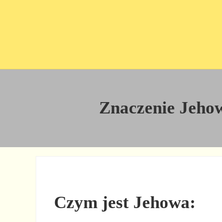
Przejdź do treści
Skip to site footer
Znaczenie Jehowa
Czym jest Jehowa: