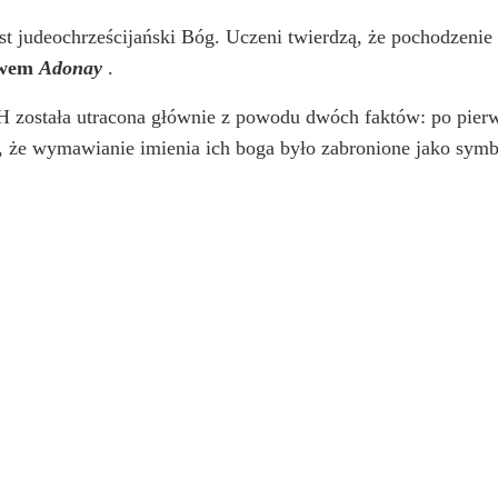
est judeochrześcijański Bóg. Uczeni twierdzą, że pochodzen
owem
Adonay
.
ostała utracona głównie z powodu dwóch faktów: po pierwsz
o, że wymawianie imienia ich boga było zabronione jako sym