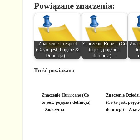
Powiązane znaczenia:
Znaczenie Irrespect
Znaczenie Religia (Co
Znac
(Czym jest, Pojęcie &
to jest, pojęcie i
to
Definicja)…
definicja)…
Treść powiązana
Znaczenie Hurricane (Co
Znaczenie Dziedz
to jest, pojęcie i definicja)
(Co to jest, pojęci
– Znaczenia
definicja) – Znac