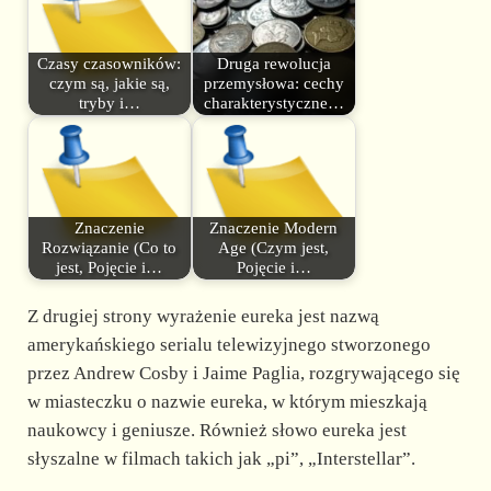
Czasy czasowników:
Druga rewolucja
czym są, jakie są,
przemysłowa: cechy
tryby i…
charakterystyczne…
Znaczenie
Znaczenie Modern
Rozwiązanie (Co to
Age (Czym jest,
jest, Pojęcie i…
Pojęcie i…
Z drugiej strony wyrażenie eureka jest nazwą
amerykańskiego serialu telewizyjnego stworzonego
przez Andrew Cosby i Jaime Paglia, rozgrywającego się
w miasteczku o nazwie eureka, w którym mieszkają
naukowcy i geniusze. Również słowo eureka jest
słyszalne w filmach takich jak „pi”, „Interstellar”.