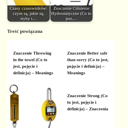
Czasy czasowników:
Znaczenie Ciśnienie
czym są, jakie są,
Hydrostatyczne (Co to
tryby i…
jest,…
Treść powiązana
Znaczenie Throwing
Znaczenie Better safe
in the towel (Co to
than sorry (Co to jest,
jest, pojęcie i
pojęcie i definicja) –
definicja) – Meanings
Meanings
Znaczenie Strong (Co
to jest, pojęcie i
definicja) – Znaczenia