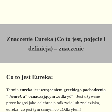
Znaczenie Eureka (Co to jest, pojęcie i
definicja) – znaczenie
Co to jest Eureka:
Termin
eureka
jest
wtrąceniem greckiego pochodzenia
”
heúrek
a” oznaczającym „odkryć”
. Jest używane
przez kogoś jako celebracja odkrycia lub znaleziska,
eureka! co jest tym samym co „Odkryłem!