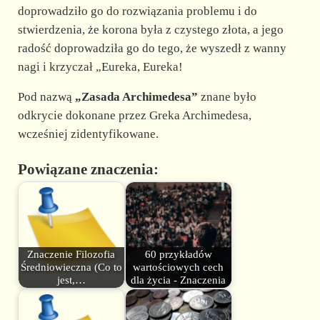
doprowadziło go do rozwiązania problemu i do
stwierdzenia, że korona była z czystego złota, a jego
radość doprowadziła go do tego, że wyszedł z wanny
nagi i krzyczał „Eureka, Eureka!
Pod nazwą
„Zasada Archimedesa”
znane było
odkrycie dokonane przez Greka Archimedesa,
wcześniej zidentyfikowane.
Powiązane znaczenia:
Znaczenie Filozofia
60 przykładów
Średniowieczna (Co to
wartościowych cech
jest,…
dla życia - Znaczenia