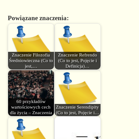
Powiązane znaczenia:
Znaczenie Filozofia
Znaczenie Refrendo
Średniowieczna (Co to
(Co to jest, Pojęcie i
jest,…
Definicja)…
60 przykładów
wartościowych cech
Znaczenie Serendipity
dla życia – Znaczenia
(Co to jest, Pojęcie i…