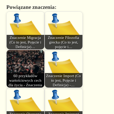
Powiązane znaczenia:
Znaczenie Migracja
Znaczenie Filozofia
(Co to jest, Pojęcie i
grecka (Co to jest,
Definicja)…
pojęcie i…
60 przykładów
Znaczenie Import (Co
wartościowych cech
to jest, Pojęcie i
dla życia - Znaczenia
Definicja) -…
Znaczenie Ojczyzna
Znaczenie Imigrant