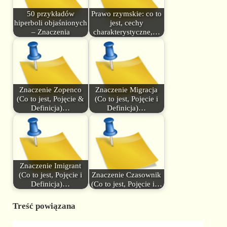
50 przykładów
Prawo rzymskie: co to
hiperboli objaśnionych
jest, cechy
– Znaczenia
charakterystyczne,…
Znaczenie Zopenco
Znaczenie Migracja
(Co to jest, Pojęcie &
(Co to jest, Pojęcie i
Definicja)…
Definicja)…
Znaczenie Imigrant
(Co to jest, Pojęcie i
Znaczenie Czasownik
Definicja)…
(Co to jest, Pojęcie i…
Treść powiązana