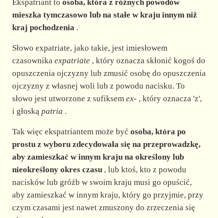
Ekspatriant to
osoba, która z różnych powodów
mieszka tymczasowo lub na stałe w kraju innym niż
kraj pochodzenia
.
Słowo expatriate, jako takie, jest imiesłowem
czasownika
expatriate
, który oznacza skłonić kogoś do
opuszczenia ojczyzny lub zmusić osobę do opuszczenia
ojczyzny z własnej woli lub z powodu nacisku. To
słowo jest utworzone z sufiksem
ex-
, który oznacza 'z',
i głoską
patria
.
Tak więc ekspatriantem może być
osoba, która po
prostu z wyboru zdecydowała się na przeprowadzkę,
aby zamieszkać w innym kraju na określony lub
nieokreślony okres czasu
, lub ktoś, kto z powodu
nacisków lub gróźb w swoim kraju musi go opuścić,
aby zamieszkać w innym kraju, który go przyjmie, przy
czym czasami jest nawet zmuszony do zrzeczenia się