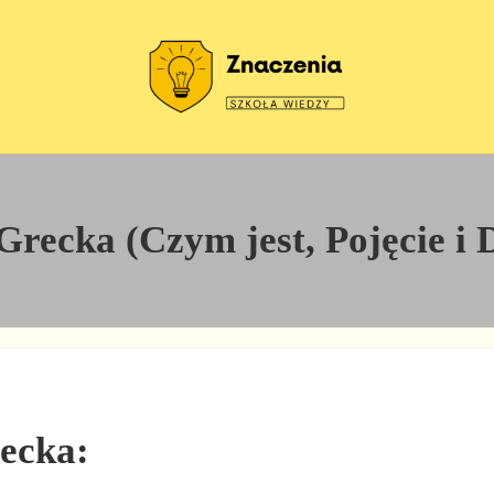
Szkoła wiedzy
Znaczenia
recka (Czym jest, Pojęcie i 
recka: