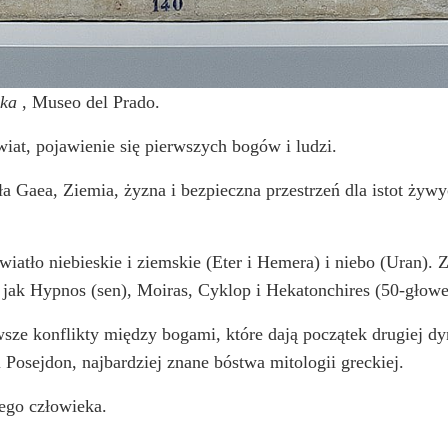
eka
, Museo del Prado.
wiat, pojawienie się pierwszych bogów i ludzi.
ła Gaea, Ziemia, żyzna i bezpieczna przestrzeń dla istot żywy
iatło niebieskie i ziemskie (Eter i Hemera) i niebo (Uran). Z
e jak Hypnos (sen), Moiras, Cyklop i Hekatonchires (50-głow
sze konflikty między bogami, które dają początek drugiej dyna
 Posejdon, najbardziej znane bóstwa mitologii greckiej.
ego człowieka.