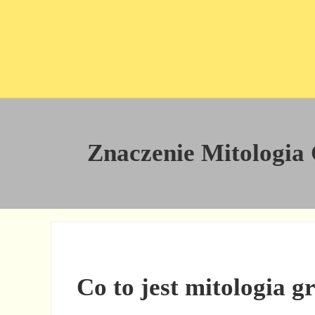
Przejdź do treści
Skip to site footer
Znaczenie Mitologia G
Co to jest mitologia g