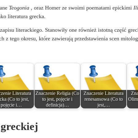
wane
Teogonia
, oraz Homer ze swoimi poematami epickimi
Il
ko literatura grecka.
zapisu literackiego. Stanowiły one również istotną część grec
h z tego okresu, które zawierają przedstawienia scen mitolo
zenie Literatura
Znaczenie Religia (Co
Znaczenie Literatura
Zna
cka (Co to jest,
to jest, pojęcie i
renesansowa (Co to
Olim
pojęcie i…
definicja)…
jest,…
 greckiej