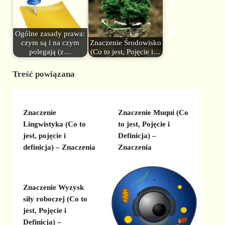
Ogólne zasady prawa:
czym są i na czym
Znaczenie Środowisko
polegają (z…
(Co to jest, Pojęcie i…
Treść powiązana
Znaczenie
Znaczenie Muqui (Co
Lingwistyka (Co to
to jest, Pojęcie i
jest, pojęcie i
Definicja) –
definicja) – Znaczenia
Znaczenia
Znaczenie Wyzysk
siły roboczej (Co to
jest, Pojęcie i
Definicja) –