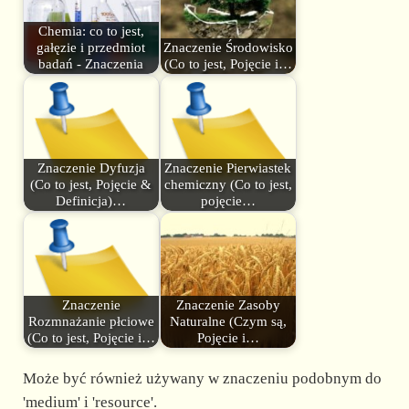
Chemia: co to jest,
gałęzie i przedmiot
Znaczenie Środowisko
badań - Znaczenia
(Co to jest, Pojęcie i…
Znaczenie Dyfuzja
Znaczenie Pierwiastek
(Co to jest, Pojęcie &
chemiczny (Co to jest,
Definicja)…
pojęcie…
Znaczenie
Znaczenie Zasoby
Rozmnażanie płciowe
Naturalne (Czym są,
(Co to jest, Pojęcie i…
Pojęcie i…
Może być również używany w znaczeniu podobnym do
'medium' i 'resource'.