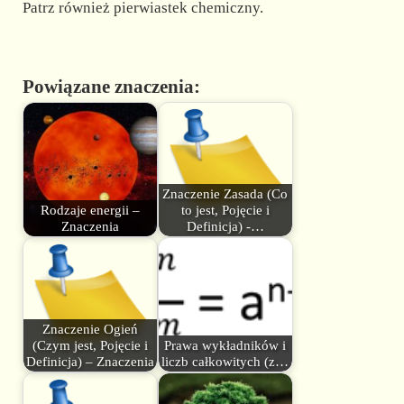
Patrz również pierwiastek chemiczny.
Powiązane znaczenia:
Znaczenie Zasada (Co
Rodzaje energii –
to jest, Pojęcie i
Znaczenia
Definicja) -…
Znaczenie Ogień
(Czym jest, Pojęcie i
Prawa wykładników i
Definicja) – Znaczenia
liczb całkowitych (z…