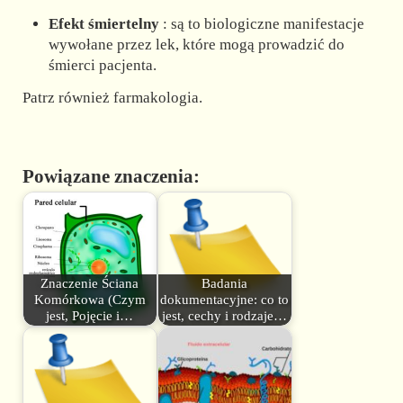
Efekt śmiertelny
: są to biologiczne manifestacje
wywołane przez lek, które mogą prowadzić do
śmierci pacjenta.
Patrz również farmakologia.
Powiązane znaczenia:
Znaczenie Ściana
Badania
Komórkowa (Czym
dokumentacyjne: co to
jest, Pojęcie i…
jest, cechy i rodzaje…