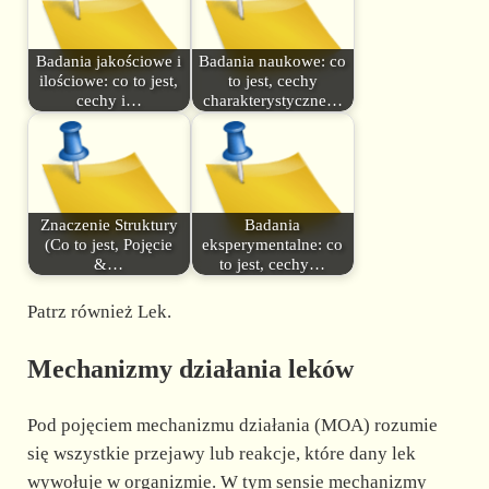
Badania jakościowe i
Badania naukowe: co
ilościowe: co to jest,
to jest, cechy
cechy i…
charakterystyczne…
Znaczenie Struktury
Badania
(Co to jest, Pojęcie
eksperymentalne: co
&…
to jest, cechy…
Patrz również Lek.
Mechanizmy działania leków
Pod pojęciem mechanizmu działania (MOA) rozumie
się wszystkie przejawy lub reakcje, które dany lek
wywołuje w organizmie. W tym sensie mechanizmy