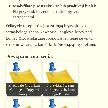
Modyfikacje w strukturze lub produkcji białek
.
Na przykład: leczenie farmakologiczne
estrogenami.
Odkrycie receptorów jest zasługą brytyjskiego
farmakologa Jhona Newporta Langleya, który pod
koniec XIX wieku zaproponował istnienie pewnych
struktur wewnątrz komórki, które wiążą się z lekami.
Powiązane znaczenia:
Znaczenie Organizm
5 przykładów ram
(Co to jest, Pojęcie i
teoretycznych, które
Definicja)…
pomogą Państwu…