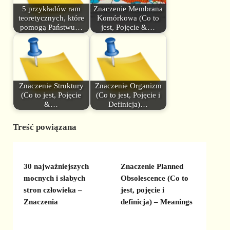
5 przykładów ram
Znaczenie Membrana
teoretycznych, które
Komórkowa (Co to
pomogą Państwu…
jest, Pojęcie &…
Znaczenie Struktury
Znaczenie Organizm
(Co to jest, Pojęcie
(Co to jest, Pojęcie i
&…
Definicja)…
Treść powiązana
30 najważniejszych
Znaczenie Planned
mocnych i słabych
Obsolescence (Co to
stron człowieka –
jest, pojęcie i
Znaczenia
definicja) – Meanings