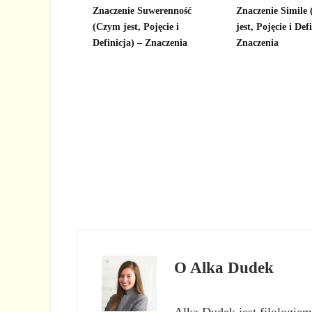
Znaczenie Suwerenność
Znaczenie Simile 
(Czym jest, Pojęcie i
jest, Pojęcie i Def
Definicja) – Znaczenia
Znaczenia
O
Alka Dudek
Alka Dudek jest filologiem