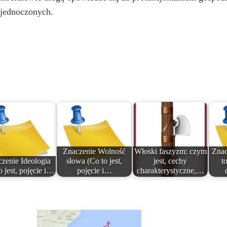
Zjednoczonych.
Znaczenie Wolność
Włoski faszyzm: czym
Znac
zenie Ideologia
słowa (Co to jest,
jest, cechy
to
o jest, pojęcie i…
pojęcie i…
charakterystyczne,…