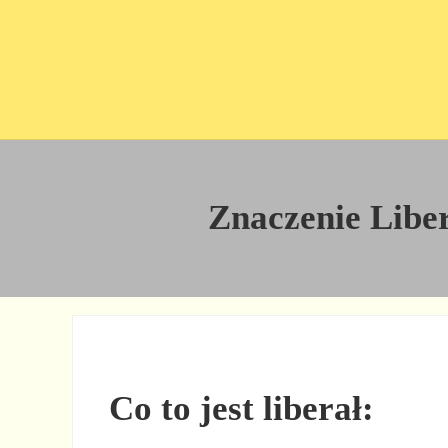
Przejdź do treści
Skip to site footer
Znaczenie Libera
Co to jest liberał: