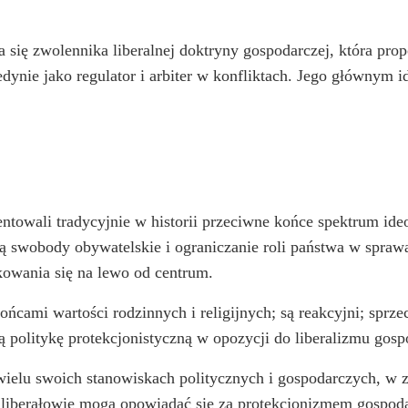
a się zwolennika liberalnej doktryny gospodarczej, która pr
edynie jako regulator i arbiter w konfliktach. Jego głównym
entowali tradycyjnie w historii przeciwne końce spektrum ide
ą swobody obywatelskie i ograniczanie roli państwa w sprawa
okowania się na lewo od centrum.
rońcami wartości rodzinnych i religijnych; są reakcyjni; spr
ą politykę protekcjonistyczną w opozycji do liberalizmu gos
 wielu swoich stanowiskach politycznych i gospodarczych, w z
h liberałowie mogą opowiadać się za protekcjonizmem gospod