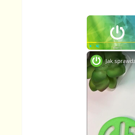
P
U
Jak sprawd
l
n
a
m
y
u
t
e