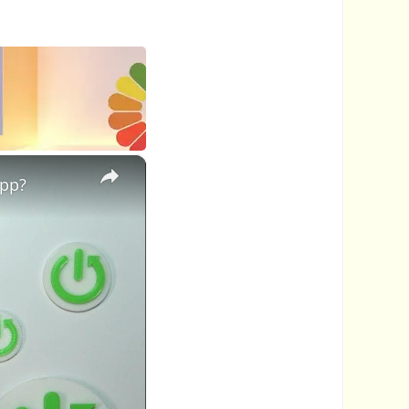
×
App?