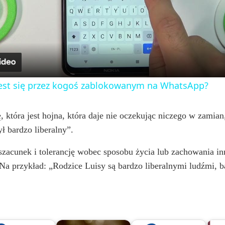
l
a
y
 jest się przez kogoś zablokowanym na WhatsApp?
V
która jest hojna, która daje nie oczekując niczego w zamian, 
ył bardzo liberalny”.
i
szacunek i tolerancję wobec sposobu życia lub zachowania in
d
Na przykład: „Rodzice Luisy są bardzo liberalnymi ludźmi, ba
e
o