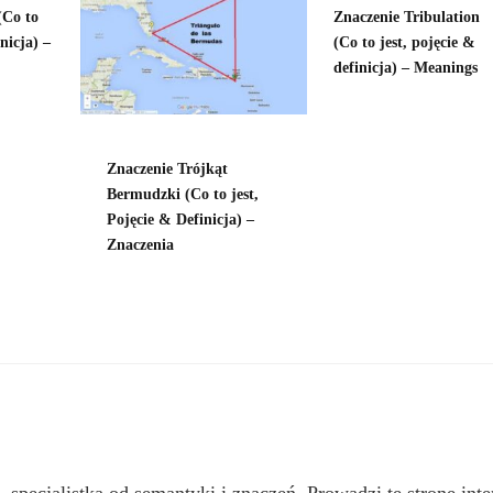
(Co to
Znaczenie Tribulation
inicja) –
(Co to jest, pojęcie &
definicja) – Meanings
Znaczenie Trójkąt
Bermudzki (Co to jest,
Pojęcie & Definicja) –
Znaczenia
, specjalistką od semantyki i znaczeń. Prowadzi tę stronę inte