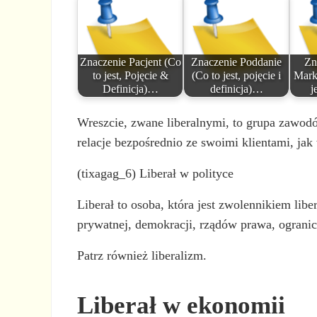
Znaczenie Pacjent (Co
Znaczenie Poddanie
Zn
to jest, Pojęcie &
(Co to jest, pojęcie i
Mark
Definicja)…
definicja)…
j
Wreszcie, zwane liberalnymi, to grupa zawo
relacje bezpośrednio ze swoimi klientami, jak
(tixagag_6) Liberał w polityce
Liberał to osoba, która jest zwolennikiem libe
prywatnej, demokracji, rządów prawa, ogranic
Patrz również liberalizm.
Liberał w ekonomii