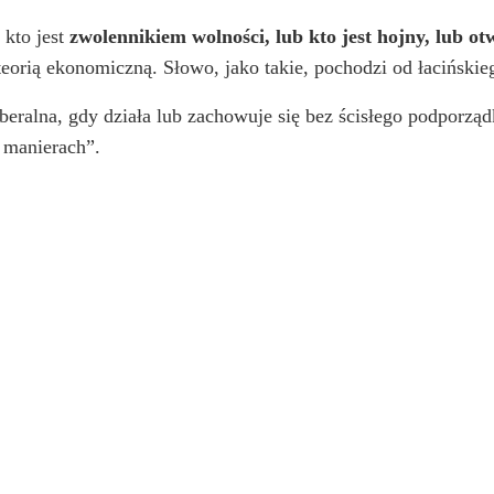
 kto jest
zwolennikiem wolności, lub kto jest hojny, lub otw
 teorią ekonomiczną. Słowo, jako takie, pochodzi od łaciński
iberalna, gdy działa lub zachowuje się bez ścisłego podpor
h manierach”.