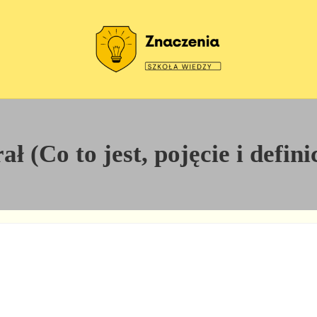
Szkoła wiedzy
Znaczenia
ł (Co to jest, pojęcie i defin