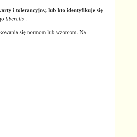
arty i tolerancyjny, lub kto identyfikuje się
ego
liberālis
.
ządkowania się normom lub wzorcom. Na