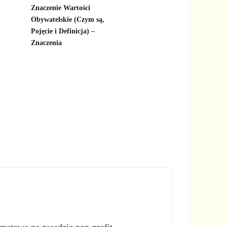
Znaczenie Wartości
Obywatelskie (Czym są,
Pojęcie i Definicja) –
Znaczenia
rnetową na zasadzie non-profit.