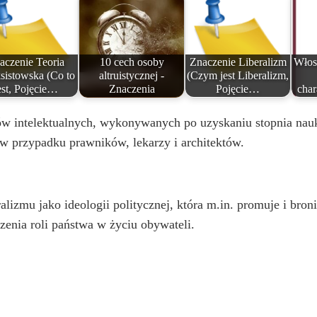
aczenie Teoria
10 cech osoby
Znaczenie Liberalizm
Włos
sistowska (Co to
altruistycznej -
(Czym jest Liberalizm,
est, Pojęcie…
Znaczenia
Pojęcie…
char
dów intelektualnych, wykonywanych po uzyskaniu stopnia na
 w przypadku prawników, lekarzy i architektów.
ralizmu jako ideologii politycznej, która m.in. promuje i bro
zenia roli państwa w życiu obywateli.