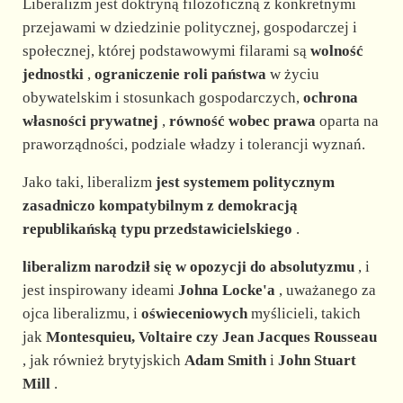
Liberalizm jest doktryną filozoficzną z konkretnymi
przejawami w dziedzinie politycznej, gospodarczej i
społecznej, której podstawowymi filarami są
wolność
jednostki
,
ograniczenie roli państwa
w życiu
obywatelskim i stosunkach gospodarczych,
ochrona
własności prywatnej
,
równość wobec prawa
oparta na
praworządności, podziale władzy i tolerancji wyznań.
Jako taki, liberalizm
jest systemem politycznym
zasadniczo kompatybilnym z demokracją
republikańską typu przedstawicielskiego
.
liberalizm narodził się w opozycji do absolutyzmu
, i
jest inspirowany ideami
Johna Locke'a
, uważanego za
ojca liberalizmu, i
oświeceniowych
myślicieli, takich
jak
Montesquieu, Voltaire czy Jean Jacques Rousseau
, jak również brytyjskich
Adam Smith
i
John Stuart
Mill
.