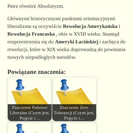
Patrz również Absolutyzm.
Głównymi historycznymi punktami orientacyjnymi
liberalizmu są oczywiście
Rewolucja Amerykańska
i
Rewolucja Francuska
, obie w XVIII wieku. Stamtąd
rozprzestrzenia się do
Ameryki Łacińskiej
i zachęca do
rewolucji, które w XIX wieku doprowadzą do powstania
nowych niepodległych narodów.
Powiązane znaczenia:
Znaczenie Państwo
Znaczenie Zero
Liberalne (Czym jest,
Tolerancji (Czym jest,
Pojęcie i…
Pojęcie i…