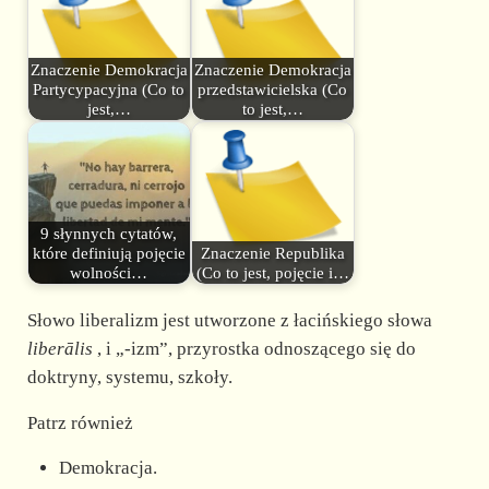
Znaczenie Demokracja
Znaczenie Demokracja
Partycypacyjna (Co to
przedstawicielska (Co
jest,…
to jest,…
9 słynnych cytatów,
które definiują pojęcie
Znaczenie Republika
wolności…
(Co to jest, pojęcie i…
Słowo liberalizm jest utworzone z łacińskiego słowa
liberālis
, i „-izm”, przyrostka odnoszącego się do
doktryny, systemu, szkoły.
Patrz również
Demokracja.