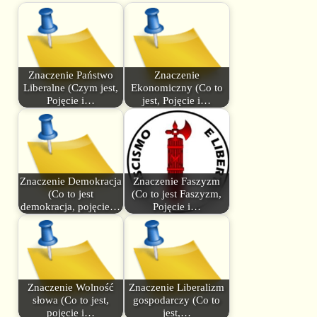
Znaczenie Państwo
Znaczenie
Liberalne (Czym jest,
Ekonomiczny (Co to
Pojęcie i…
jest, Pojęcie i…
Znaczenie Demokracja
Znaczenie Faszyzm
(Co to jest
(Co to jest Faszyzm,
demokracja, pojęcie…
Pojęcie i…
Znaczenie Wolność
Znaczenie Liberalizm
słowa (Co to jest,
gospodarczy (Co to
pojęcie i…
jest,…