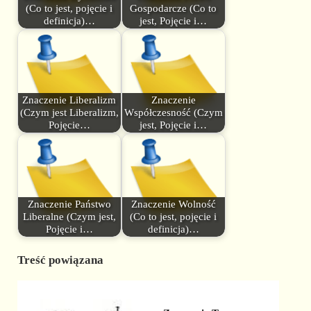
(Co to jest, pojęcie i
Gospodarcze (Co to
definicja)…
jest, Pojęcie i…
Znaczenie Liberalizm
Znaczenie
(Czym jest Liberalizm,
Współczesność (Czym
Pojęcie…
jest, Pojęcie i…
Znaczenie Państwo
Znaczenie Wolność
Liberalne (Czym jest,
(Co to jest, pojęcie i
Pojęcie i…
definicja)…
Treść powiązana