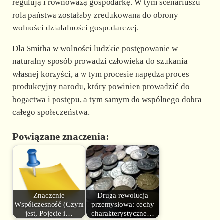
regulują i równoważą gospodarkę. W tym scenariuszu
rola państwa zostałaby zredukowana do obrony
wolności działalności gospodarczej.
Dla Smitha w wolności ludzkie postępowanie w
naturalny sposób prowadzi człowieka do szukania
własnej korzyści, a w tym procesie napędza proces
produkcyjny narodu, który powinien prowadzić do
bogactwa i postępu, a tym samym do wspólnego dobra
całego społeczeństwa.
Powiązane znaczenia:
Znaczenie
Druga rewolucja
Współczesność (Czym
przemysłowa: cechy
jest, Pojęcie i…
charakterystyczne…