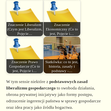
Znaczenie Liberalizm
Znaczenie
(Czym jest Liberalizm,
Ekonomiczny (Co to
Pojęcie…
jest, Pojęcie i…
Znaczenie Prawo
Siatkówka: co to jest,
Gospodarcze (Co to
historia, zasady i
jest, Pojęcie i…
podstawy -…
W tym sensie niektóre z
podstawowych zasad
liberalizmu gospodarczego
to swoboda działania,
obrona prywatnej inicjatywy jako formy postępu,
odrzucenie ingerencji państwa w sprawy gospodarcze
oraz idea pracy jako źródła bogactwa.