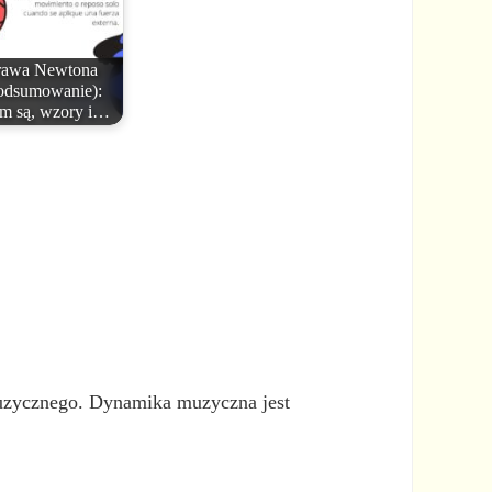
rawa Newtona
odsumowanie):
m są, wzory i…
uzycznego. Dynamika muzyczna jest