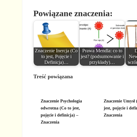
Powiązane znaczenia:
Znaczenie Inercja (Co
Prawa Mendla: co to
D
to jest, Pojęcie i
jest? (podsumowanie i
Newt
Definicja)…
przykłady)…
wzór
Treść powiązana
Znaczenie Psychologia
Znaczenie Umysł 
odwrotna (Co to jest,
jest, pojęcie i defi
pojęcie i definicja) –
Znaczenia
Znaczenia