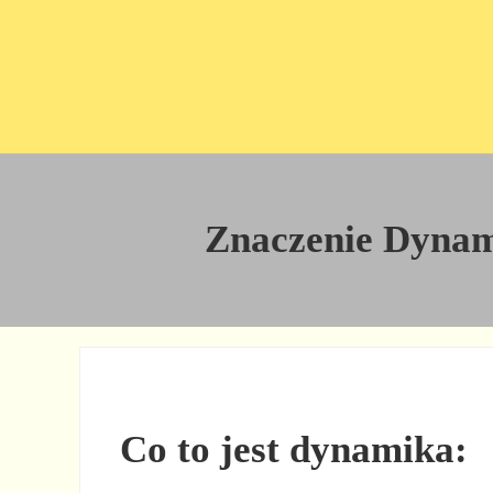
Przejdź do treści
Skip to site footer
Znaczenie Dynamik
Co to jest dynamika: