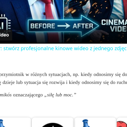
l
a
y
: stwórz profesjonalne kinowe wideo z jednego zdjęc
V
i
rzymiotnik w różnych sytuacjach, np. kiedy odnosimy się do 
się dzieje lub sytuacja się rozwija i kiedy odnosimy się do ru
d
mikós
oznaczającego
„siłę lub moc.”
e
o