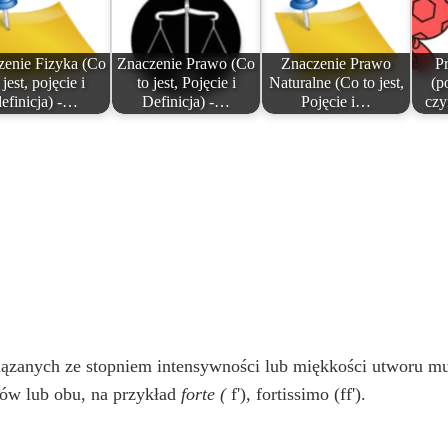
zenie Fizyka (Co
Znaczenie Prawo (Co
Znaczenie Prawo
P
 jest, pojęcie i
to jest, Pojęcie i
Naturalne (Co to jest,
(p
definicja) -…
Definicja) -…
Pojęcie i…
czy
ązanych ze stopniem intensywności lub miękkości utworu m
ów lub obu, na przykład
forte (
f'), fortissimo (ff').