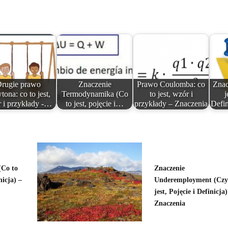
rugie prawo
Znaczenie
Prawo Coulomba: co
Znac
ona: co to jest,
Termodynamika (Co
to jest, wzór i
j
 i przykłady -…
to jest, pojęcie i…
przykłady – Znaczenia
Defin
(Co to
Znaczenie
nicja) –
Underemployment (Cz
jest, Pojęcie i Definicja)
Znaczenia