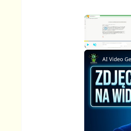
P
U
l
n
a
m
y
u
t
e