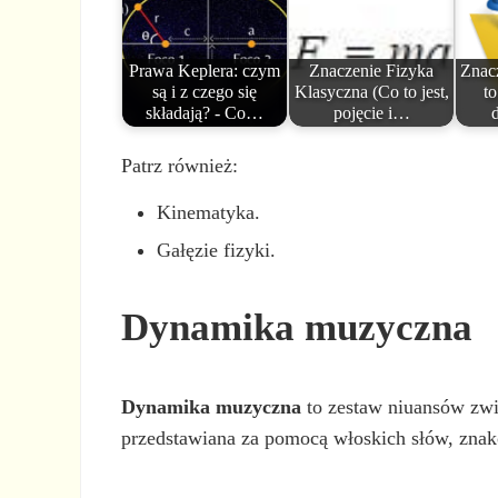
Prawa Keplera: czym
Znaczenie Fizyka
Znac
są i z czego się
Klasyczna (Co to jest,
to
składają? - Co…
pojęcie i…
Patrz również:
Kinematyka.
Gałęzie fizyki.
Dynamika muzyczna
Dynamika muzyczna
to zestaw niuansów zwi
przedstawiana za pomocą włoskich słów, znak