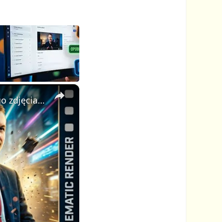
×
AI Video Generator: stwórz profesjonalne kinowe wideo z jednego zdjęcia i jednego promptu