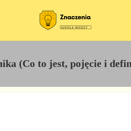
Szkoła wiedzy
Znaczenia
a (Co to jest, pojęcie i defi