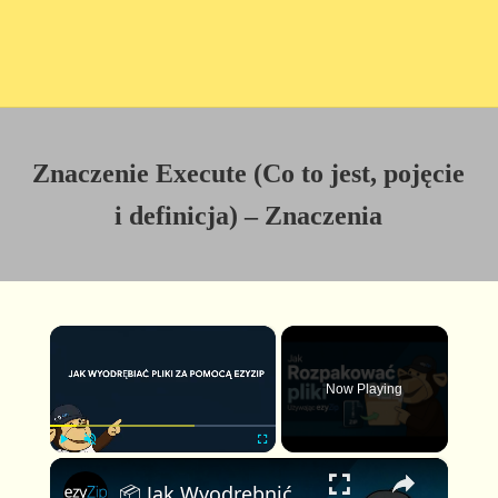
Znaczenie Execute (Co to jest, pojęcie
i definicja) – Znaczenia
×
Now Playing
×
P
U
F
📦 Jak Wyodrębnić Pliki za Pomocą EzyZip Online Za Darmo | Bez Instalacji Oprogramowania
l
n
u