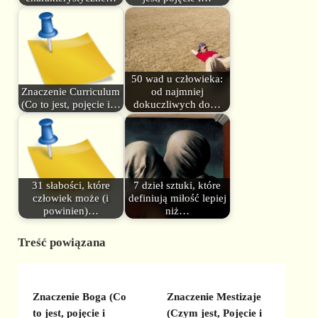
50 wad u człowieka:
Znaczenie Curriculum
od najmniej
(Co to jest, pojęcie i…
dokuczliwych do…
31 słabości, które
7 dzieł sztuki, które
człowiek może (i
definiują miłość lepiej
powinien)…
niż…
Treść powiązana
Znaczenie Boga (Co
Znaczenie Mestizaje
to jest, pojęcie i
(Czym jest, Pojęcie i