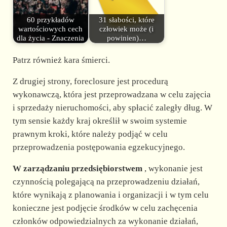
60 przykładów
31 słabości, które
wartościowych cech
człowiek może (i
dla życia - Znaczenia
powinien)…
Patrz również kara śmierci.
Z drugiej strony, foreclosure jest procedurą
wykonawczą, która jest przeprowadzana w celu zajęcia
i sprzedaży nieruchomości, aby spłacić zaległy dług. W
tym sensie każdy kraj określił w swoim systemie
prawnym kroki, które należy podjąć w celu
przeprowadzenia postępowania egzekucyjnego.
W zarządzaniu przedsiębiorstwem
, wykonanie jest
czynnością polegającą na przeprowadzeniu działań,
które wynikają z planowania i organizacji i w tym celu
konieczne jest podjęcie środków w celu zachęcenia
członków odpowiedzialnych za wykonanie działań,