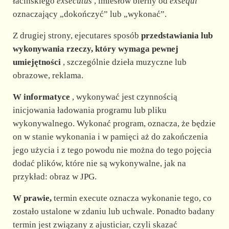
d
łacińskiego
exsecūtus
, imiesłów bierny od
exsĕqui
oznaczający „dokończyć” lub „wykonać”.
e
Z drugiej strony, ejecutares sposób
przedstawiania lub
wykonywania rzeczy, który wymaga pewnej
o
umiejętności
, szczególnie dzieła muzyczne lub
obrazowe, reklama.
W informatyce
, wykonywać jest czynnością
inicjowania ładowania programu lub pliku
wykonywalnego. Wykonać program, oznacza, że będzie
on w stanie wykonania i w pamięci aż do zakończenia
jego użycia i z tego powodu nie można do tego pojęcia
dodać plików, które nie są wykonywalne, jak na
przykład: obraz w JPG.
W prawie,
termin execute oznacza wykonanie tego, co
zostało ustalone w zdaniu lub uchwale. Ponadto badany
termin jest związany z ajusticiar, czyli skazać