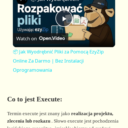
a
m
l
y
u
l
t
s
P
e
c
r
Watch on
e
l
e
📦 Jak Wyodrębnić Pliki za Pomocą EzyZip
n
a
Online Za Darmo | Bez Instalacji
Oprogramowania
y
V
Co to jest Execute:
i
Termin execute jest znany jako
realizacja projektu,
zlecenia lub rozkazu
. Słowo execute jest pochodzenia