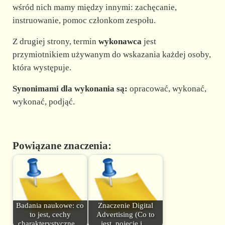
wśród nich mamy między innymi: zachęcanie,
instruowanie, pomoc członkom zespołu.
Z drugiej strony, termin
wykonawca
jest
przymiotnikiem używanym do wskazania każdej osoby,
która występuje.
Synonimami dla wykonania są:
opracować, wykonać,
wykonać, podjąć.
Powiązane znaczenia:
Badania naukowe: co
Znaczenie Digital
to jest, cechy
Advertising (Co to
charakterystyczne…
jest, pojęcie i…