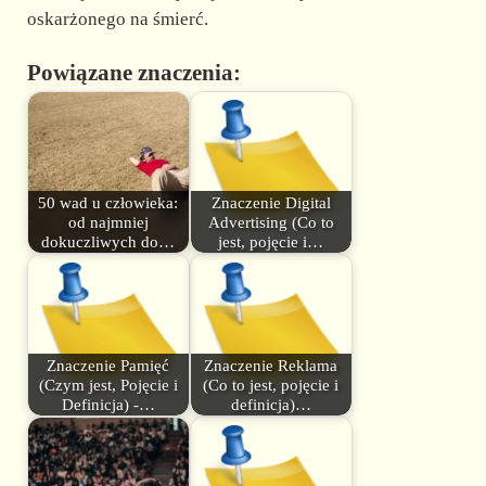
oskarżonego na śmierć.
Powiązane znaczenia:
50 wad u człowieka:
Znaczenie Digital
od najmniej
Advertising (Co to
dokuczliwych do…
jest, pojęcie i…
Znaczenie Pamięć
Znaczenie Reklama
(Czym jest, Pojęcie i
(Co to jest, pojęcie i
Definicja) -…
definicja)…