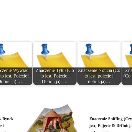
czenie Wywiad
Znaczenie Tytuł (Co
Znaczenie Noticia (Co
Zna
to jest, Pojęcie i
to jest, Pojęcie i
to jest, pojęcie i
(Co 
efinicja) -…
Definicja) -…
definicja)…
y Rynek
Znaczenie Sniffing (Cz
e i
jest, Pojęcie & Definicj