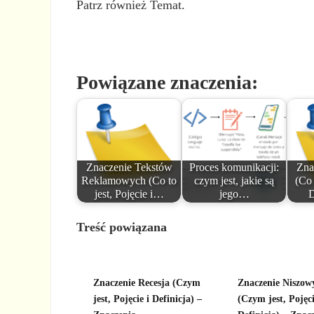
Patrz również Temat.
Powiązane znaczenia:
Znaczenie Tekstów
Proces komunikacji:
Zna
Reklamowych (Co to
czym jest, jakie są
(Co 
jest, Pojęcie i…
jego…
D
Treść powiązana
Znaczenie Recesja (Czym
Znaczenie Niszow
jest, Pojęcie i Definicja) –
(Czym jest, Pojęci