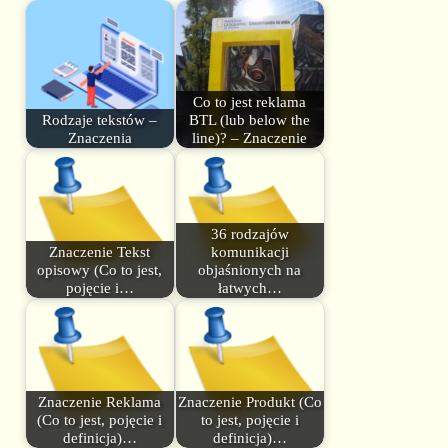
Co to jest reklama
Rodzaje tekstów –
BTL (lub below the
Znaczenia
line)? – Znaczenie
36 rodzajów
Znaczenie Tekst
komunikacji
opisowy (Co to jest,
objaśnionych na
pojęcie i…
łatwych…
Znaczenie Reklama
Znaczenie Produkt (Co
(Co to jest, pojęcie i
to jest, pojęcie i
definicja)…
definicja)…