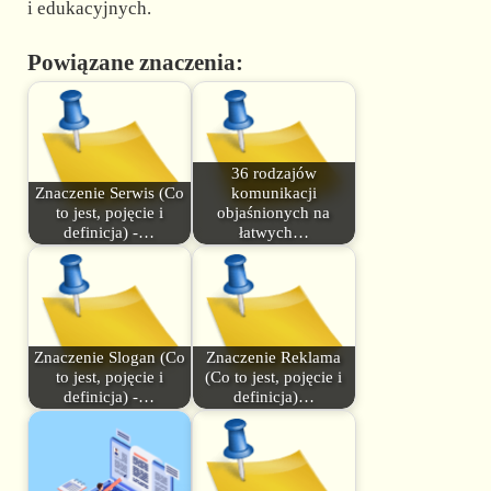
i edukacyjnych.
Powiązane znaczenia:
36 rodzajów
Znaczenie Serwis (Co
komunikacji
to jest, pojęcie i
objaśnionych na
definicja) -…
łatwych…
Znaczenie Slogan (Co
Znaczenie Reklama
to jest, pojęcie i
(Co to jest, pojęcie i
definicja) -…
definicja)…