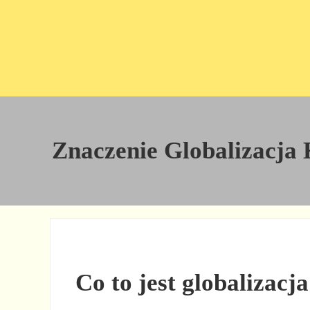
Przejdź do treści
Skip to site footer
Znaczenie Globalizacja K
Co to jest globalizacj