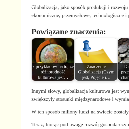
Globalizacja, jako sposób produkcji i rozwoju
ekonomiczne, przemysłowe, technologiczne i p
Powiązane znaczenia:
7 przykładów na to, że
Znaczenie
Dr
różnorodność
Globalizacja (Czym
prz
kulturowa jest…
jest, Pojęcie i…
cha
Innymi słowy, globalizacja kulturowa jest wy
zwiększyły stosunki międzynarodowe i wymia
W ten sposób miliony ludzi na świecie został
Teraz, biorąc pod uwagę rozwój gospodarczy i