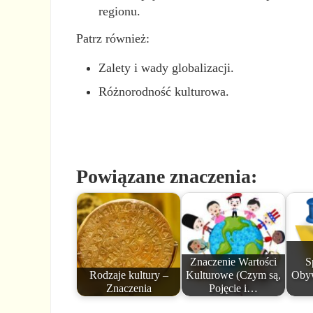
regionu.
Patrz również:
Zalety i wady globalizacji.
Różnorodność kulturowa.
Powiązane znaczenia:
Znaczenie Wartości
S
Rodzaje kultury –
Kulturowe (Czym są,
Obyw
Znaczenia
Pojęcie i…