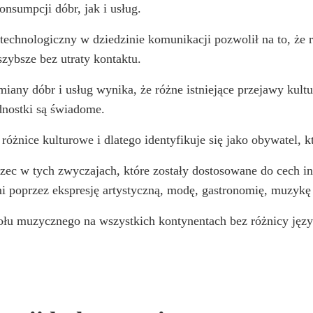
nsumpcji dóbr, jak i usług.
echnologiczny w dziedzinie komunikacji pozwolił na to, że 
szybsze bez utraty kontaktu.
iany dóbr i usług wynika, że różne istniejące przejawy kultu
ednostki są świadome.
óżnice kulturowe i dlatego identyfikuje się jako obywatel, 
rzec w tych zwyczajach, które zostały dostosowane do cech in
 poprzez ekspresję artystyczną, modę, gastronomię, muzykę
ołu muzycznego na wszystkich kontynentach bez różnicy języ