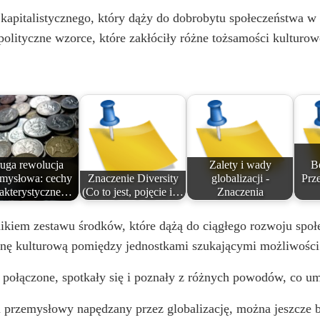
 kapitalistycznego, który dąży do dobrobytu społeczeństwa w 
olityczne wzorce, które zakłóciły różne tożsamości kulturow
uga rewolucja
Zalety i wady
B
emysłowa: cechy
Znaczenie Diversity
globalizacji -
Prz
rakterystyczne…
(Co to jest, pojęcie i…
Znaczenia
nikiem zestawu środków, które dążą do ciągłego rozwoju społ
nę kulturową pomiędzy jednostkami szukającymi możliwości
y połączone, spotkały się i poznały z różnych powodów, co 
 przemysłowy napędzany przez globalizację, można jeszcze b