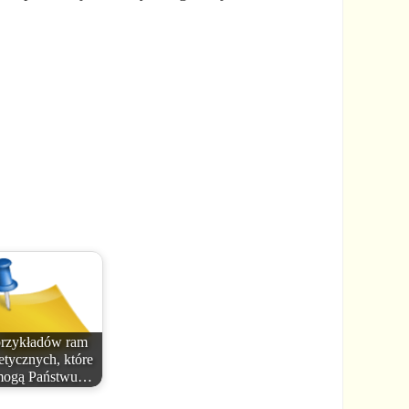
przykładów ram
etycznych, które
mogą Państwu…