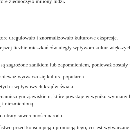
tóre zjednoczyło miliony ludzi.
które uregulowało i znormalizowało kulturowe ekspresje.
ejszej liczbie mieszkańców uległy wpływom kultur większyc
e są zagrożone zanikiem lub zapomnieniem, ponieważ zostały
onieważ wytwarza się kultura popularna.
iętych i wpływowych krajów świata.
dynamicznym zjawiskiem, które powstaje w wyniku wymiany ha
ą i niezmienioną.
o utraty suwerenności narodu.
two przed konsumpcją i promocją tego, co jest wytwarzane i 