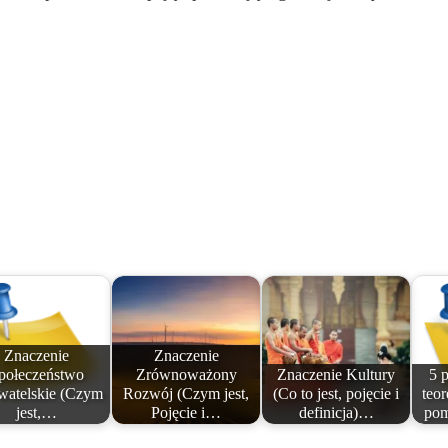
Znaczenie
Znaczenie
połeczeństwo
Zrównoważony
Znaczenie Kultury
5 
atelskie (Czym
Rozwój (Czym jest,
(Co to jest, pojęcie i
teor
jest,…
Pojęcie i…
definicja)…
po