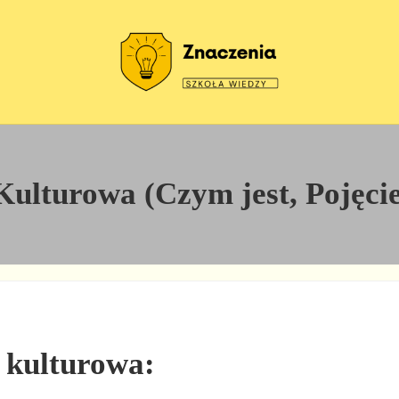
Szkoła wiedzy
Znaczenia
ulturowa (Czym jest, Pojęcie
a kulturowa: