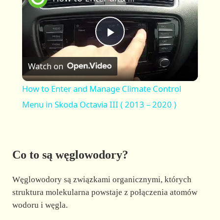
a
m
l
y
u
l
t
s
P
e
c
r
Watch on
e
l
e
How to Enter and Manage Climate Control
n
a
Menu in Skoda Octavia III ( 2013 – 2020 )
y
Co to są węglowodory?
V
Węglowodory są związkami organicznymi, których
i
struktura molekularna powstaje z połączenia atomów
wodoru i węgla.