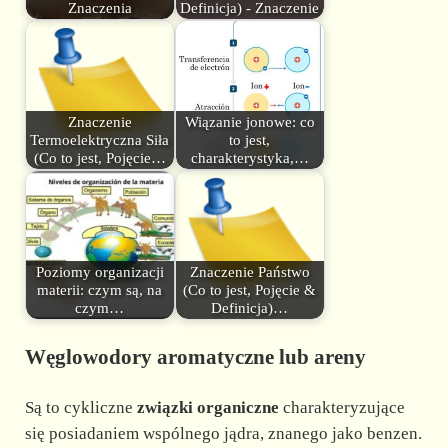
Znaczenia
Definicja) - Znaczenie
Znaczenie
Wiązanie jonowe: co
Termoelektryczna Siła
to jest,
(Co to jest, Pojęcie…
charakterystyka,…
Poziomy organizacji
Znaczenie Państwo
materii: czym są, na
(Co to jest, Pojęcie &
czym…
Definicja)…
Węglowodory aromatyczne lub areny
Są to cykliczne
związki organiczne
charakteryzujące
się posiadaniem wspólnego jądra, znanego jako benzen.