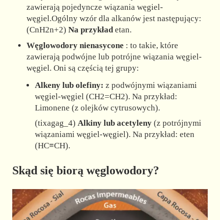
zawierają pojedyncze wiązania węgiel-
węgiel.Ogólny wzór dla alkanów jest następujący:
(CnH2n+2)
Na przykład
etan.
Węglowodory nienasycone
: to takie, które
zawierają podwójne lub potrójne wiązania węgiel-
węgiel. Oni są częścią tej grupy:
Alkeny lub olefiny:
z podwójnymi wiązaniami
węgiel-węgiel (CH2=CH2). Na przykład:
Limonene (z olejków cytrusowych).
(tixagag_4)
Alkiny lub acetyleny
(z potrójnymi
wiązaniami węgiel-węgiel). Na przykład: eten
(HC≡CH).
Skąd się biorą węglowodory?