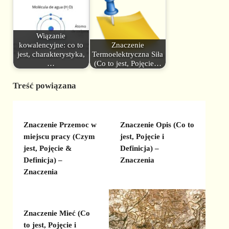
Wiązanie
kowalencyjne: co to
Znaczenie
jest, charakterystyka,
Termoelektryczna Siła
…
(Co to jest, Pojęcie…
Treść powiązana
Znaczenie Przemoc w
Znaczenie Opis (Co to
miejscu pracy (Czym
jest, Pojęcie i
jest, Pojęcie &
Definicja) –
Definicja) –
Znaczenia
Znaczenia
Znaczenie Mieć (Co
to jest, Pojęcie i