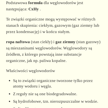
d
Podstawowa
formuła
dla węglowodorów jest
następująca:
CxHy
.
e
Te związki organiczne mogą występować w różnych
stanach skupienia: ciekłym, gazowym (gaz ziemny lub
o
przez kondensację) i w końcu stałym.
ropa naftowa
(stan ciekły) i
gaz ziemny
(stan gazowy)
są mieszaninami węglowodorów. Węglowodory są
źródłem, z którego powstają inne substancje
organiczne, jak np. paliwa kopalne.
Właściwości węglowodorów
Są to związki organiczne tworzone tylko przez
atomy wodoru i węgla.
Z reguły nie są one biodegradowalne.
Są hydrofobowe, tzn. nierozpuszczalne w wodzie.