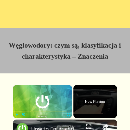
Węglowodory: czym są, klasyfikacja i
charakterystyka – Znaczenia
×
Now Playing
×
P
U
F
How to Enter and Manage Climate Control Menu in Skoda Octavia III ( 2013 – 2020 )
l
n
u