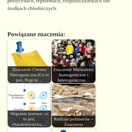
pestycydach, repelentach, rozpuszczalnikach lub
środkach chłodniczych.
Powiązane znaczenia:
Znaczenie Chemia
Znaczenie Mieszaniny
Nieorganiczna (Co to
homogeniczne i
jest, Pojęcie…
heterogeniczne…
Wiązanie jonowe: co
to jest,
Rodzaje polimerów –
charakterystyka,…
Znaczenia