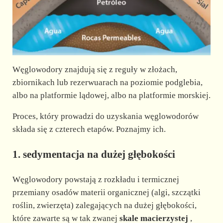
Węglowodory znajdują się z reguły w złożach,
zbiornikach lub rezerwuarach na poziomie podglebia,
albo na platformie lądowej, albo na platformie morskiej.
Proces, który prowadzi do uzyskania węglowodorów
składa się z czterech etapów. Poznajmy ich.
1. sedymentacja na dużej głębokości
Węglowodory powstają z rozkładu i termicznej
przemiany osadów materii organicznej (algi, szczątki
roślin, zwierzęta) zalegających na dużej głębokości,
które zawarte są w tak zwanej
skale macierzystej
,