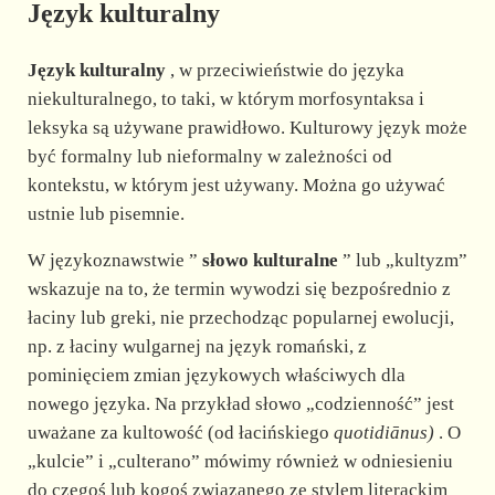
Język kulturalny
Język kulturalny
, w przeciwieństwie do języka
niekulturalnego, to taki, w którym morfosyntaksa i
leksyka są używane prawidłowo. Kulturowy język może
być formalny lub nieformalny w zależności od
kontekstu, w którym jest używany. Można go używać
ustnie lub pisemnie.
W językoznawstwie ”
słowo kulturalne
” lub „kultyzm”
wskazuje na to, że termin wywodzi się bezpośrednio z
łaciny lub greki, nie przechodząc popularnej ewolucji,
np. z łaciny wulgarnej na język romański, z
pominięciem zmian językowych właściwych dla
nowego języka. Na przykład słowo „codzienność” jest
uważane za kultowość (od łacińskiego
quotidiānus)
. O
„kulcie” i „culterano” mówimy również w odniesieniu
do czegoś lub kogoś związanego ze stylem literackim