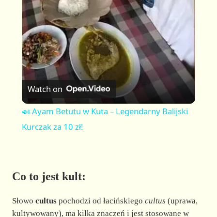
a
y
V
Watch on
i
🍛 Ayam Betutu w Kuta – Legendarny Balijski
Kurczak za 10 zł!
d
e
Co to jest kult:
o
Słowo
cultus
pochodzi od łacińskiego
cultus
(uprawa,
kultywowany), ma kilka znaczeń i jest stosowane w