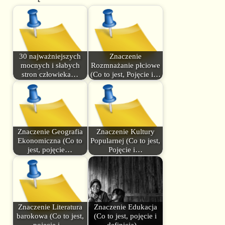
30 najważniejszych
Znaczenie
mocnych i słabych
Rozmnażanie płciowe
stron człowieka…
(Co to jest, Pojęcie i…
Znaczenie Geografia
Znaczenie Kultury
Ekonomiczna (Co to
Popularnej (Co to jest,
jest, pojęcie…
Pojęcie i…
Znaczenie Literatura
Znaczenie Edukacja
barokowa (Co to jest,
(Co to jest, pojęcie i