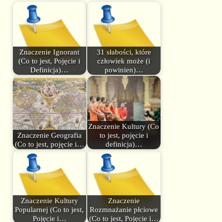
Znaczenie Ignorant
31 słabości, które
(Co to jest, Pojęcie i
człowiek może (i
Definicja)…
powinien)…
Znaczenie Kultury (Co
Znaczenie Geografia
to jest, pojęcie i
(Co to jest, pojęcie i…
definicja)…
Znaczenie Kultury
Znaczenie
Popularnej (Co to jest,
Rozmnażanie płciowe
Pojęcie i…
(Co to jest, Pojęcie i…