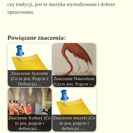
czy tradycji, jest to muzyka wystudiowana i dobrze
opracowana.
Powiązane znaczenia:
Znaczenie Synonim
(Co to jest, Pojęcie i
Znaczenie Naturalizm
Definicja)…
(Czym jest, Pojęcie i…
Znaczenie Kultury (Co
Znaczenie muzyki (Co
to jest, pojęcie i
to jest, pojęcie i
definicja)…
definicja) -…