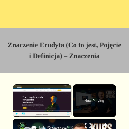
Znaczenie Erudyta (Co to jest, Pojęcie
i Definicja) – Znaczenia
×
Now Playing
×
P
U
F
🎓 Jak Stworzyć Kurs Online od Zera — Pełny Tutorial dla Początkujących (Rejestracji do Publikacji)
l
n
u