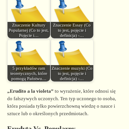
Znaczenie Kultury
Znaczenie Essay (Co
Popularnej (Co to jest,
to jest, pojęcie i
Pojęcie i…
definicja) -…
5 przykładów ram
Znaczenie muzyki (Co
teoretycznych, które
to jest, pojęcie i
pomogą Państwu…
definicja) -…
„Erudito a la violeta”
to wyrażenie, które odnosi się
do fałszywych uczonych. Ten typ uczonego to osoba,
która posiada tylko powierzchowną wiedzę o nauce i
sztuce lub o określonych przedmiotach.
Erudyta Vs. Popularny