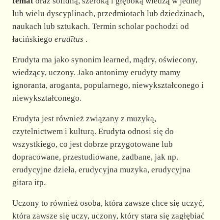
d
temat
oraz solidną, szeroką i głęboką wiedzą w jednej
lub wielu dyscyplinach, przedmiotach lub dziedzinach,
naukach lub sztukach. Termin scholar pochodzi od
e
łacińskiego
erudītus
.
o
Erudyta ma jako synonim learned, mądry, oświecony,
wiedzący, uczony. Jako antonimy erudyty mamy
ignoranta, aroganta, popularnego, niewykształconego i
niewykształconego.
Erudyta jest również związany z muzyką,
czytelnictwem i kulturą. Erudyta odnosi się do
wszystkiego, co jest dobrze przygotowane lub
dopracowane, przestudiowane, zadbane, jak np.
erudycyjne dzieła, erudycyjna muzyka, erudycyjna
gitara itp.
Uczony to również osoba, która zawsze chce się uczyć,
która zawsze się uczy, uczony, który stara się zagłębiać