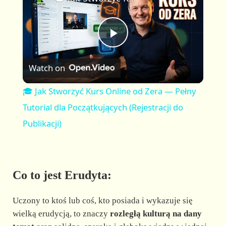
a
m
l
y
u
l
t
s
P
e
c
r
Watch on
e
l
e
🎓 Jak Stworzyć Kurs Online od Zera — Pełny
n
a
Tutorial dla Początkujących (Rejestracji do
Publikacji)
y
V
Co to jest Erudyta:
i
Uczony to ktoś lub coś, kto posiada i wykazuje się
wielką erudycją, to znaczy
rozległą kulturą na dany