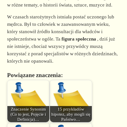
w różne tematy, o historii świata, sztuce, muzyce itd.
W czasach starożytnych istniała postać uczonego lub
mędrca. Był to człowiek w zaawansowanym wieku,
który stanowił źródło konsultacji dla władców i
społeczeństwa w ogóle. Ta
figura społeczna
, dziś już
nie istnieje, chociaż wszyscy przywódcy muszą
korzystać z porad specjalistów w różnych dziedzinach,
których nie opanowali.
Powiązane znaczenia:
Znaczenie Synonim
15 przykładów
(Co to jest, Pojęcie i
hipotez, aby mogli się
Definicja)…
Państwo…