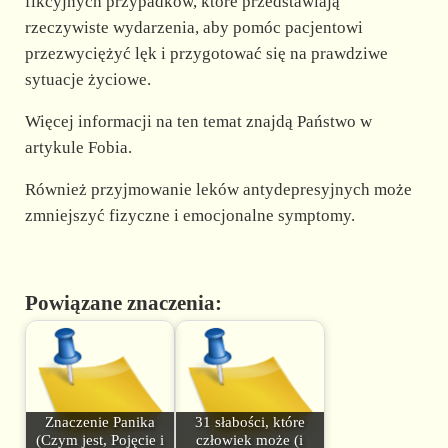
fikcyjnych przypadków, które przedstawiają
rzeczywiste wydarzenia, aby pomóc pacjentowi
przezwyciężyć lęk i przygotować się na prawdziwe
sytuacje życiowe.
Więcej informacji na ten temat znajdą Państwo w
artykule Fobia.
Również przyjmowanie leków antydepresyjnych może
zmniejszyć fizyczne i emocjonalne symptomy.
Powiązane znaczenia:
Znaczenie Panika
31 słabości, które
(Czym jest, Pojęcie i
człowiek może (i