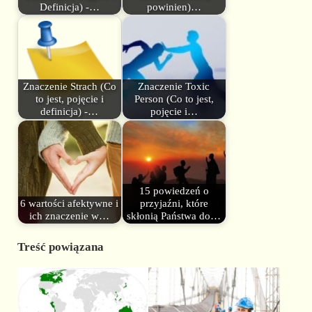
Definicja) -…
powinien)…
Znaczenie Strach (Co
Znaczenie Toxic
to jest, pojęcie i
Person (Co to jest,
definicja) -…
pojęcie i…
15 powiedzeń o
6 wartości afektywne i
przyjaźni, które
ich znaczenie w…
skłonią Państwa do…
Treść powiązana