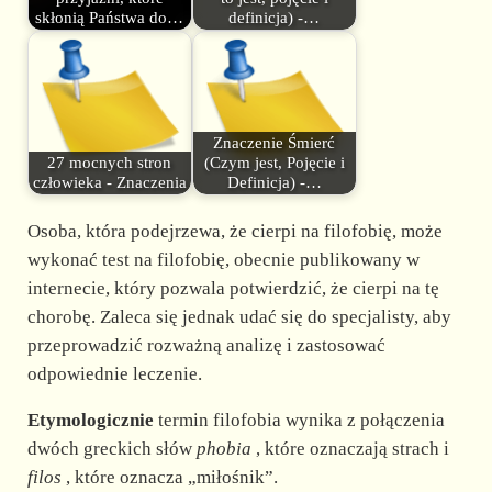
skłonią Państwa do…
definicja) -…
Znaczenie Śmierć
27 mocnych stron
(Czym jest, Pojęcie i
człowieka - Znaczenia
Definicja) -…
Osoba, która podejrzewa, że cierpi na filofobię, może
wykonać test na filofobię, obecnie publikowany w
internecie, który pozwala potwierdzić, że cierpi na tę
chorobę. Zaleca się jednak udać się do specjalisty, aby
przeprowadzić rozważną analizę i zastosować
odpowiednie leczenie.
Etymologicznie
termin filofobia wynika z połączenia
dwóch greckich słów
phobia
, które oznaczają strach i
filos
, które oznacza „miłośnik”.