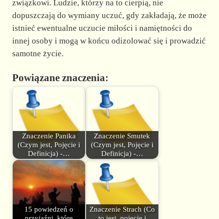
związkowi. Ludzie, którzy na to cierpią, nie
dopuszczają do wymiany uczuć, gdy zakładają, że może
istnieć ewentualne uczucie miłości i namiętności do
innej osoby i mogą w końcu odizolować się i prowadzić
samotne życie.
Powiązane znaczenia:
Znaczenie Panika
Znaczenie Smutek
(Czym jest, Pojęcie i
(Czym jest, Pojęcie i
Definicja) -…
Definicja) -…
15 powiedzeń o
Znaczenie Strach (Co
przyjaźni, które
to jest, pojęcie i