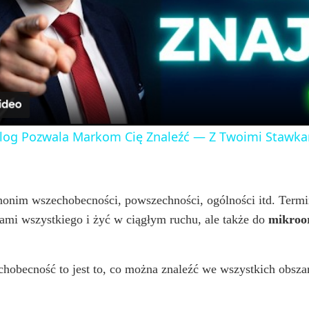
l
a
y
og Pozwala Markom Cię Znaleźć — Z Twoimi Stawka
V
i
onim wszechobecności, powszechności, ogólności itd. Termin
kami wszystkiego i żyć w ciągłym ruchu, ale także do
mikroo
d
hobecność to jest to, co można znaleźć we wszystkich obszar
e