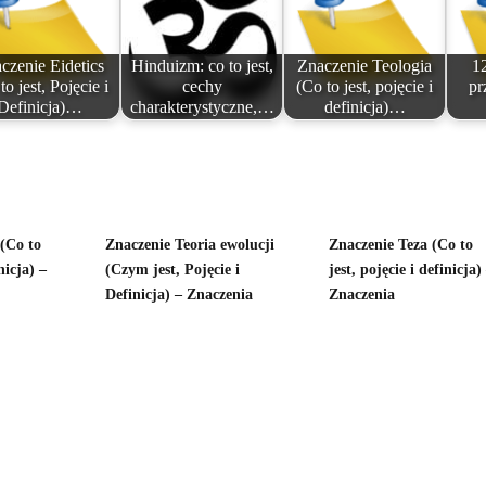
czenie Eidetics
Hinduizm: co to jest,
Znaczenie Teologia
1
to jest, Pojęcie i
cechy
(Co to jest, pojęcie i
pr
Definicja)…
charakterystyczne,…
definicja)…
(Co to
Znaczenie Teoria ewolucji
Znaczenie Teza (Co to
nicja) –
(Czym jest, Pojęcie i
jest, pojęcie i definicja)
Definicja) – Znaczenia
Znaczenia