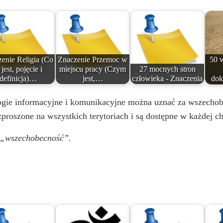
o
enie Religia (Co
Znaczenie Przemoc w
50 
 jest, pojęcie i
miejscu pracy (Czym
27 mocnych stron
definicja)…
jest,…
człowieka - Znaczenia
dok
ologie informacyjne i komunikacyjne można uznać za wszecho
zproszone na wszystkich terytoriach i są dostępne w każdej ch
a
„wszechobecność”.