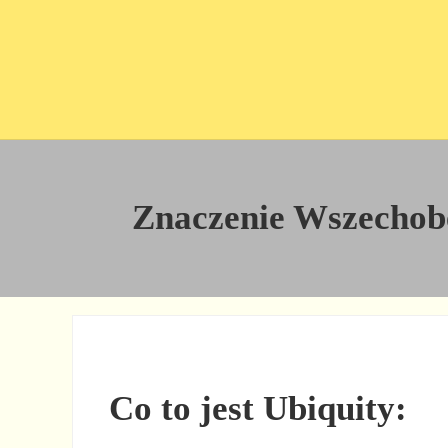
Przejdź do treści
Skip to site footer
Znaczenie Wszechobec
Co to jest Ubiquity: