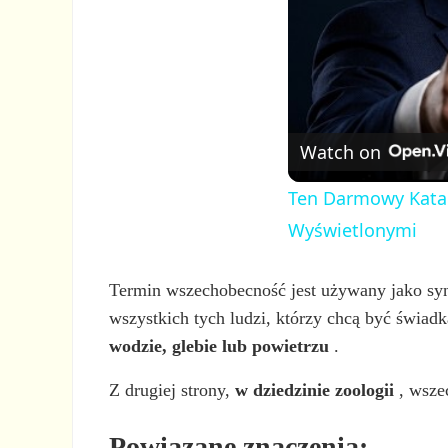
Watch on
Ten Darmowy Katal
Wyświetlonymi
Termin wszechobecność jest używany jako syn
wszystkich tych ludzi, którzy chcą być świad
wodzie, glebie lub powietrzu
.
Z drugiej strony,
w dziedzinie zoologii
, wszec
Powiązane znaczenia: