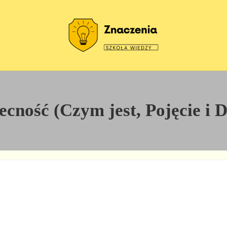
Szkoła wiedzy
Znaczenia
ność (Czym jest, Pojęcie i D