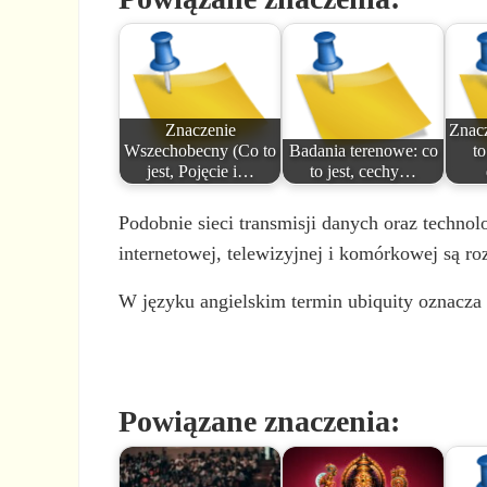
Znaczenie
Znacz
Wszechobecny (Co to
Badania terenowe: co
to
jest, Pojęcie i…
to jest, cechy…
Podobnie sieci transmisji danych oraz techn
internetowej, telewizyjnej i komórkowej są ro
W języku angielskim termin ubiquity oznacz
Powiązane znaczenia: