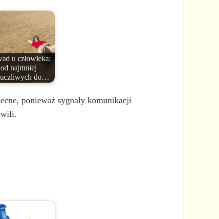
wad u człowieka:
od najmniej
uczliwych do…
becne, ponieważ sygnały komunikacji
wili.