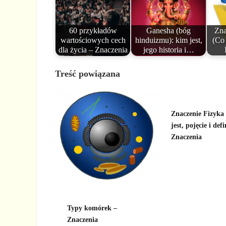
60 przykładów
Ganesha (bóg
Zna
wartościowych cech
hinduizmu): kim jest,
(Co 
dla życia – Znaczenia
jego historia i…
Treść powiązana
Znaczenie Fizyka 
jest, pojęcie i defi
Znaczenia
Typy komórek –
Znaczenia