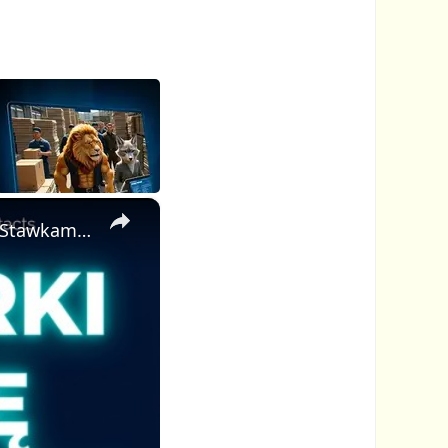
×
Ten Darmowy Katalog Pozwala Markom Cię Znaleźć — Z Twoimi Stawkami Już Wyświetlonymi