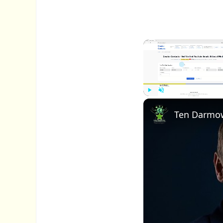
P
U
l
n
a
m
y
u
t
e