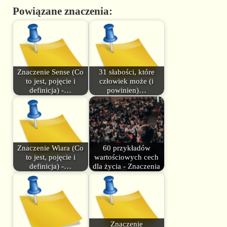
Powiązane znaczenia:
Znaczenie Sense (Co
31 słabości, które
to jest, pojęcie i
człowiek może (i
definicja) -…
powinien)…
Znaczenie Wiara (Co
60 przykładów
to jest, pojęcie i
wartościowych cech
definicja) -…
dla życia - Znaczenia
Znaczenie