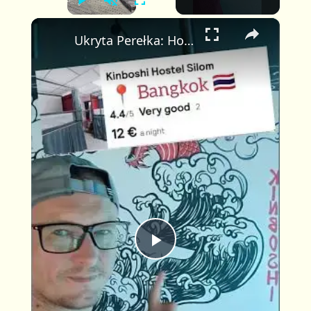
P
U
F
×
l
n
u
Ukryta Perełka: Hostel Kinboshi Bangkok—Czysty, Wygodny i Idealnie Położony 🏨✨
a
m
l
y
u
l
t
s
e
c
r
e
e
n
P
l