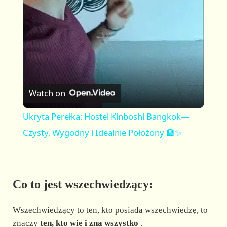
a
y
V
Watch on
i
Ukryta Perełka: Hostel Kinboshi Bangkok—
Czysty, Wygodny i Idealnie Położony 🏨✨
d
e
Co to jest wszechwiedzący:
o
Wszechwiedzący to ten, kto posiada wszechwiedzę, to
znaczy
ten, kto wie i zna wszystko
.