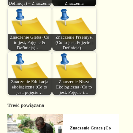
Definicja) – Znaczenia
Znaczenia
Znaczenie Gleba (Co
Znaczenie Przemysł
to jest, Pojęcie &
(Co to jest, Pojęcie i
Definicja) -…
Definicja)…
Znaczenie Edukacja
Znaczenie Nisza
ekologiczna (Co to
Ekologiczna (Co to
jest, pojęcie…
jest, Pojęcie i…
Treść powiązana
Znaczenie Grace (Co