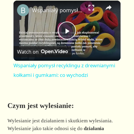
×
P
U
F
Wspaniały pomysł recyklingu z drewnianymi kołkami i gumkami: co wychodzi
l
n
u
a
m
l
y
u
l
t
s
P
e
c
r
Watch on
e
l
e
Wspaniały pomysł recyklingu z drewnianymi
n
a
kołkami i gumkami: co wychodzi
y
Czym jest wylesianie:
V
Wylesianie jest działaniem i skutkiem wylesiania.
i
Wylesianie jako takie odnosi się do
działania