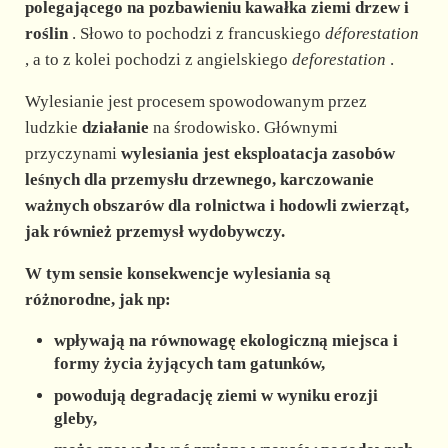
polegającego na pozbawieniu kawałka ziemi drzew i
roślin
. Słowo to pochodzi z francuskiego
déforestation
d
, a to z kolei pochodzi z angielskiego
deforestation
.
e
Wylesianie jest procesem spowodowanym przez
ludzkie
działanie
na środowisko. Głównymi
przyczynami
wylesiania jest eksploatacja zasobów
o
leśnych dla przemysłu drzewnego, karczowanie
ważnych obszarów dla rolnictwa i hodowli zwierząt,
jak również przemysł wydobywczy.
W tym sensie
konsekwencje wylesiania
są
różnorodne, jak np:
wpływają na równowagę ekologiczną miejsca i
formy życia żyjących tam gatunków,
powodują degradację ziemi w wyniku erozji
gleby,