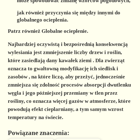
może spowodować zmianę wzorców pogodowych,
jak również przyczynia się między innymi do
globalnego ocieplenia.
Patrz również Globalne ocieplenie.
Najbardziej oczywistą i bezpośrednią konsekwencją
wylesiania jest
zmniejszenie liczby drzew i roślin,
które zasiedlają dany kawałek ziemi
. Dla zwierząt
oznacza to gwałtowną
modyfikację ich siedlisk i
zasobów
, na które liczą, aby przeżyć, jednocześnie
zmniejsza się zdolność procesów absorpcji dwutlenku
węgla
i jego późniejszej przemiany w tlen przez
rośliny, co oznacza więcej gazów w atmosferze, które
powodują efekt cieplarniany, a tym samym wzrost
temperatury na świecie.
Powiązane znaczenia: