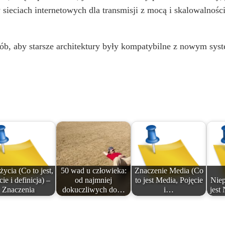
sieciach internetowych dla transmisji z mocą i skalowalnośc
ób, aby starsze architektury były kompatybilne z nowym sys
życia (Co to jest,
50 wad u człowieka:
Znaczenie Media (Co
cie i definicja) –
od najmniej
to jest Media, Pojęcie
Niep
Znaczenia
dokuczliwych do…
i…
jest