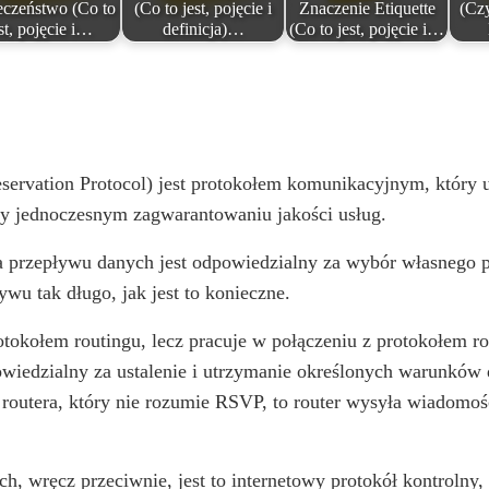
eczeństwo (Co to
(Co to jest, pojęcie i
Znaczenie Etiquette
(Czy
st, pojęcie i…
definicja)…
(Co to jest, pojęcie i…
servation Protocol) jest protokołem komunikacyjnym, który
rzy jednoczesnym zagwarantowaniu jakości usług.
przepływu danych jest odpowiedzialny za wybór własnego poz
wu tak długo, jak jest to konieczne.
rotokołem routingu, lecz pracuje w połączeniu z protokołem r
powiedzialny za ustalenie i utrzymanie określonych warunków
o routera, który nie rozumie RSVP, to router wysyła wiadomoś
, wręcz przeciwnie, jest to internetowy protokół kontrolny