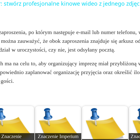
: stwórz profesjonalne kinowe wideo z jednego zdjęc
y
V
aproszenia, po którym następuje e-mail lub numer telefonu, 
 można zauważyć, że obok zaproszenia znajduje się arkusz o
i
ział w uroczystości, czy nie, jest odsyłany pocztą.
ma na celu to, aby organizujący imprezę miał przybliżoną w
d
powiednio zaplanować organizację przyjęcia oraz określić iloś
 gości.
e
o
Znaczenie
Znaczenie Imperium
Znac