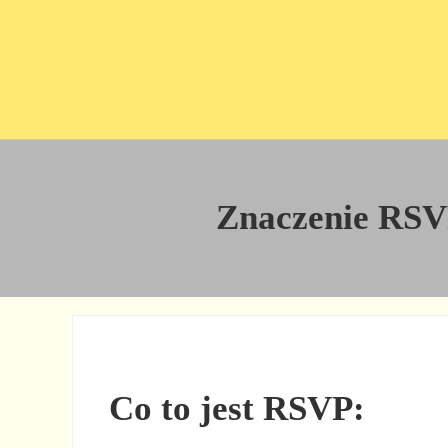
Przejdź do treści
Skip to site footer
Znaczenie RSVP 
Co to jest RSVP: