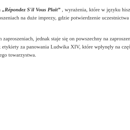
a
„Répondez S'il Vous Plait”
, wyrażenia, które w języku hi
roszeniach na duże imprezy, gdzie potwierdzenie uczestnict
 zaproszeniach, jednak staje się on powszechny na zaproszen
k etykiety za panowania Ludwika XIV, które wpłynęły na czę
ego towarzystwa.