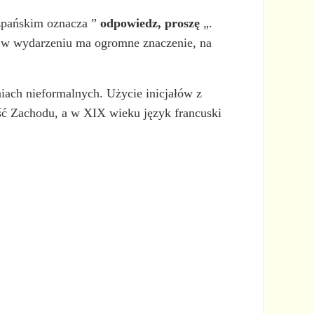
szpańskim oznacza ”
odpowiedz, proszę
„.
wa w wydarzeniu ma ogromne znaczenie, na
iach nieformalnych. Użycie inicjałów z
ść Zachodu, a w XIX wieku język francuski