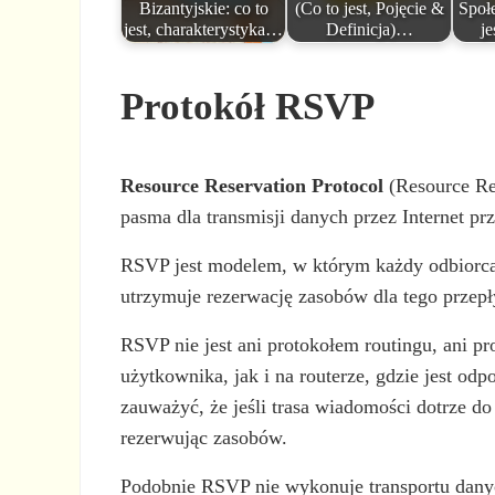
Bizantyjskie: co to
(Co to jest, Pojęcie &
Społ
jest, charakterystyka…
Definicja)…
je
Protokół RSVP
Resource Reservation Protocol
(Resource Re
pasma dla transmisji danych przez Internet p
RSVP jest modelem, w którym każdy odbiorca 
utrzymuje rezerwację zasobów dla tego przepły
RSVP nie jest ani protokołem routingu, ani p
użytkownika, jak i na routerze, gdzie jest od
zauważyć, że jeśli trasa wiadomości dotrze d
rezerwując zasobów.
Podobnie RSVP nie wykonuje transportu danych