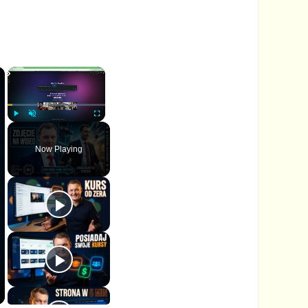
×
×
P
U
F
l
n
u
Now Playing
a
m
l
y
u
l
t
s
e
c
r
e
e
n