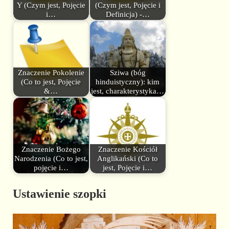
Y (Czym jest, Pojęcie
(Czym jest, Pojęcie i
i…
Definicja) -…
Znaczenie Pokolenie
Sziwa (bóg
(Co to jest, Pojęcie
hinduistyczny): kim
&…
jest, charakterystyka…
Znaczenie Bożego
Znaczenie Kościół
Narodzenia (Co to jest,
Anglikański (Co to
pojęcie i…
jest, Pojęcie i…
Ustawienie szopki