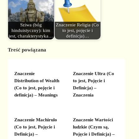
Sziwa (bóg
Znaczenie Religia (Co
hinduistyczny): kim
to jest, pojęcie i
jest, charakterystyka…
definicja)…
Treść powiązana
Znaczenie
Znaczenie Ultra (Co
Distribution of Wealth
to jest, Pojęcie i
(Co to jest, pojęcie i
Definicja) –
definicja) – Meanings
Znaczenia
Znaczenie Machirulo
Znaczenie Wartości
(Co to jest, Pojęcie i
ludzkie (Czym są,
Definicja) –
Pojęcie i Definicja) –