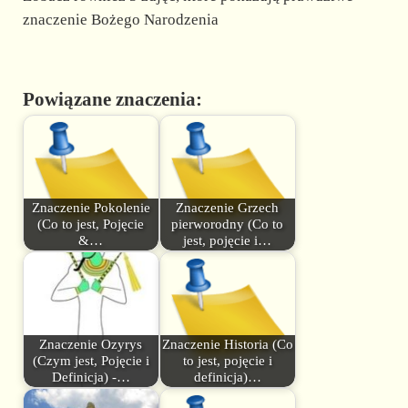
znaczenie Bożego Narodzenia
Powiązane znaczenia:
Znaczenie Pokolenie
Znaczenie Grzech
(Co to jest, Pojęcie
pierworodny (Co to
&…
jest, pojęcie i…
Znaczenie Ozyrys
Znaczenie Historia (Co
(Czym jest, Pojęcie i
to jest, pojęcie i
Definicja) -…
definicja)…