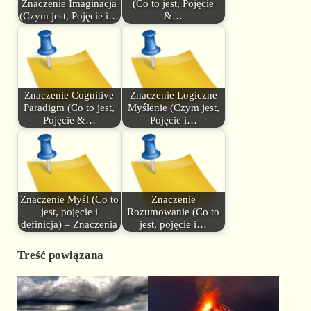
Znaczenie Imaginacja
(Co to jest, Pojęcie
(Czym jest, Pojęcie i…
&…
Znaczenie Cognitive
Znaczenie Logiczne
Paradigm (Co to jest,
Myślenie (Czym jest,
Pojęcie &…
Pojęcie i…
Znaczenie Myśl (Co to
Znaczenie
jest, pojęcie i
Rozumowanie (Co to
definicja) – Znaczenia
jest, pojęcie i…
Treść powiązana