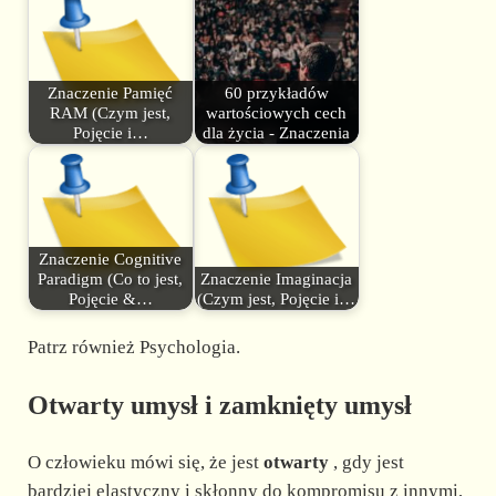
Znaczenie Pamięć
60 przykładów
RAM (Czym jest,
wartościowych cech
Pojęcie i…
dla życia - Znaczenia
Znaczenie Cognitive
Paradigm (Co to jest,
Znaczenie Imaginacja
Pojęcie &…
(Czym jest, Pojęcie i…
Patrz również Psychologia.
Otwarty umysł i zamknięty umysł
O człowieku mówi się, że jest
otwarty
, gdy jest
bardziej elastyczny i skłonny do kompromisu z innymi,