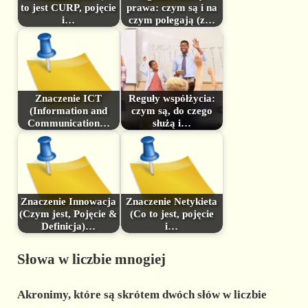
to jest CURP, pojęcie
prawa: czym są i na
i…
czym polegają (z…
Znaczenie ICT
Reguły współżycia:
(Information and
czym są, do czego
Communication…
służą i…
Znaczenie Innowacja
Znaczenie Netykieta
(Czym jest, Pojęcie &
(Co to jest, pojęcie
Definicja)…
i…
Słowa w liczbie mnogiej
Akronimy, które są skrótem dwóch słów w liczbie