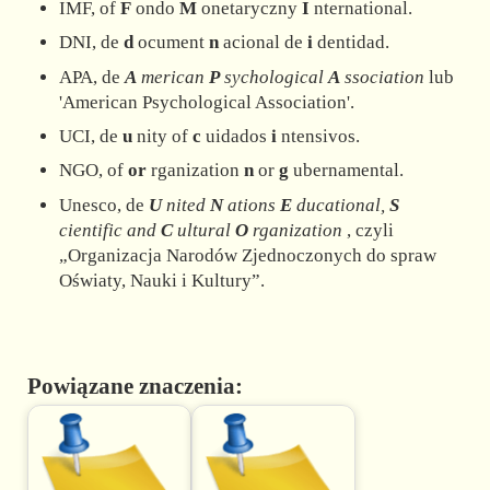
IMF, of
F
ondo
M
onetaryczny
I
nternational.
DNI, de
d
ocument
n
acional de
i
dentidad.
APA, de
A
merican
P
sychological
A
ssociation
lub
'American Psychological Association'.
UCI, de
u
nity of
c
uidados
i
ntensivos.
NGO, of
or
rganization
n
or
g
ubernamental.
Unesco, de
U
nited
N
ations
E
ducational,
S
cientific and
C
ultural
O
rganization
, czyli
„Organizacja Narodów Zjednoczonych do spraw
Oświaty, Nauki i Kultury”.
Powiązane znaczenia: