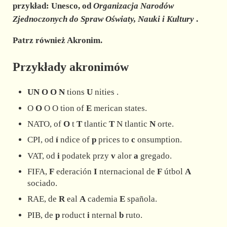
przykład: Unesco, od
Organizacja Narodów
Zjednoczonych do Spraw Oświaty, Nauki i Kultury
.
Patrz również Akronim.
Przykłady akronimów
UN
O
O
N
tions
U
nities .
O
O
O O tion of
E
merican states.
NATO, of
O
t
T
tlantic
T
N tlantic
N
orte.
CPI, od
í
ndice of
p
prices to
c
onsumption.
VAT, od
i
podatek przy
v
alor
a
gregado.
FIFA,
F
ederación
I
nternacional de
F
útbol
A
sociado.
RAE, de
R
eal
A
cademia
E
spañola.
PIB, de
p
roduct
i
nternal
b
ruto.