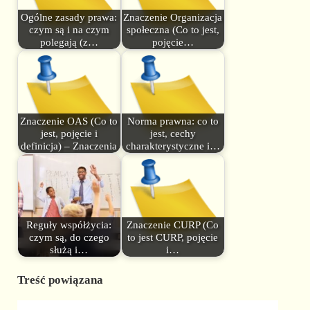
Ogólne zasady prawa:
Znaczenie Organizacja
czym są i na czym
społeczna (Co to jest,
polegają (z…
pojęcie…
Znaczenie OAS (Co to
Norma prawna: co to
jest, pojęcie i
jest, cechy
definicja) – Znaczenia
charakterystyczne i…
Reguły współżycia:
Znaczenie CURP (Co
czym są, do czego
to jest CURP, pojęcie
służą i…
i…
Treść powiązana