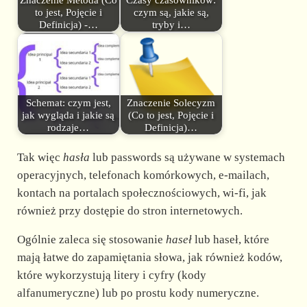
to jest, Pojęcie i
czym są, jakie są,
Definicja) -…
tryby i…
Schemat: czym jest,
Znaczenie Solecyzm
jak wygląda i jakie są
(Co to jest, Pojęcie i
rodzaje…
Definicja)…
Tak więc
hasła
lub passwords są używane w systemach
operacyjnych, telefonach komórkowych, e-mailach,
kontach na portalach społecznościowych, wi-fi, jak
również przy dostępie do stron internetowych.
Ogólnie zaleca się stosowanie
haseł
lub haseł, które
mają łatwe do zapamiętania słowa, jak również kodów,
które wykorzystują litery i cyfry (kody
alfanumeryczne) lub po prostu kody numeryczne.