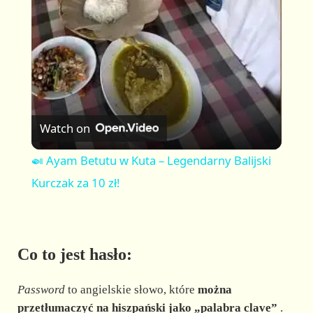
a
y
V
Watch on
i
🍛 Ayam Betutu w Kuta – Legendarny Balijski
Kurczak za 10 zł!
d
e
Co to jest hasło:
o
Password
to angielskie słowo, które
można
przetłumaczyć na hiszpański jako „palabra clave”
.