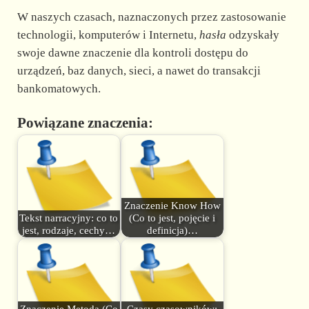
W naszych czasach, naznaczonych przez zastosowanie
technologii, komputerów i Internetu,
hasła
odzyskały
swoje dawne znaczenie dla kontroli dostępu do
urządzeń, baz danych, sieci, a nawet do transakcji
bankomatowych.
Powiązane znaczenia:
Znaczenie Know How
Tekst narracyjny: co to
(Co to jest, pojęcie i
jest, rodzaje, cechy…
definicja)…
Znaczenie Metoda (Co
Czasy czasowników: