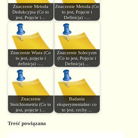
Znaczenie Metoda
Znaczenie Metoda (Co
Dedukcyjna (Co to
to jest, Pojęcie i
jest, Pojęcie i…
Definicja) -…
Znaczenie Wiara (Co
Znaczenie Solecyzm
to jest, pojęcie i
(Co to jest, Pojęcie i
definicja) -…
Definicja)…
Znaczenie
Badania
Stoichiometria (Co to
eksperymentalne: co
jest, pojęcie i…
to jest, cechy…
Treść powiązana