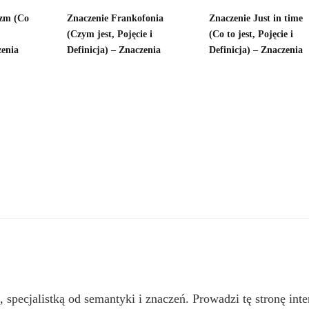
yzm (Co
Znaczenie Frankofonia
Znaczenie Just in time
(Czym jest, Pojęcie i
(Co to jest, Pojęcie i
zenia
Definicja) – Znaczenia
Definicja) – Znaczenia
, specjalistką od semantyki i znaczeń. Prowadzi tę stronę inte