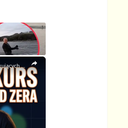
×
🎓 Jak Stworzyć Kurs Online od Zera — Pełny Tutorial dla Początkujących (Rejestracji do Publikacji)