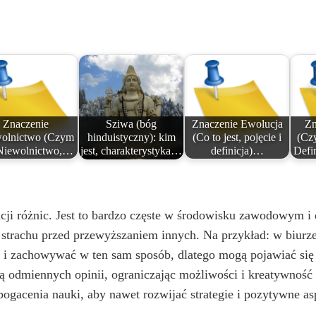
o
Znaczenie
Sziwa (bóg
Znaczenie Ewolucja
Zn
olnictwo (Czym
hinduistyczny): kim
(Co to jest, pojęcie i
(Czy
 Niewolnictwo,…
jest, charakterystyka…
definicja)…
Defin
ncji różnic. Jest to bardzo częste w środowisku zawodowym
strachu przed przewyższaniem innych. Na przykład: w biurze
ć i zachowywać w ten sam sposób, dlatego mogą pojawiać się
rują odmiennych opinii, ograniczając możliwości i kreatywno
ogacenia nauki, aby nawet rozwijać strategie i pozytywne as