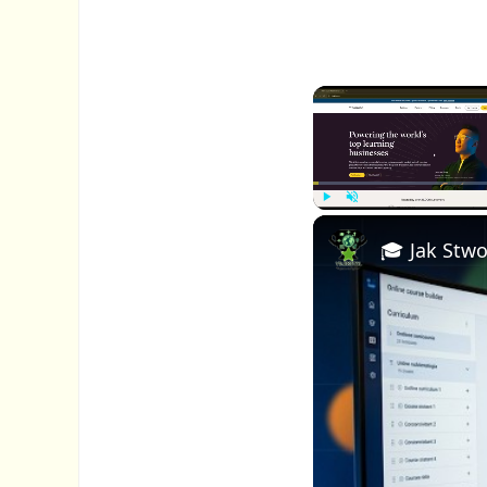
P
U
l
n
a
m
y
u
t
e