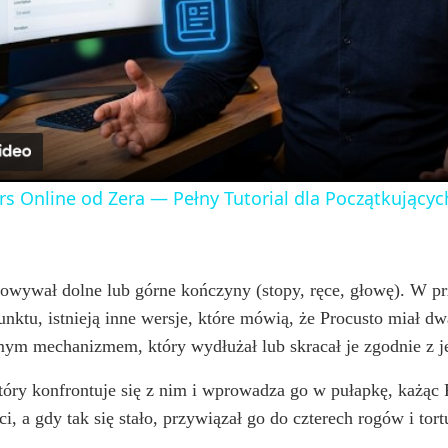
l
a
y
rs Online od Zera — Pełny Tutorial dla Początkujących
V
i
iłowywał dolne lub górne kończyny (stopy, ręce, głowę). W p
unktu, istnieją inne wersje, które mówią, że Procusto miał dw
homym mechanizmem, który wydłużał lub skracał je zgodnie z 
d
który konfrontuje się z nim i wprowadza go w pułapkę, każąc
e
, a gdy tak się stało, przywiązał go do czterech rogów i tortu