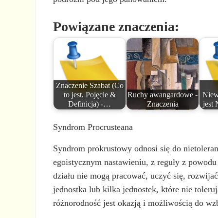
Powiązane znaczenia:
Znaczenie Szabat (Co
to jest, Pojęcie &
Ruchy awangardowe -
Niew
Definicja) -…
Znaczenia
jest
Syndrom Procrusteana
Syndrom prokrustowy odnosi się do nietolera
egoistycznym nastawieniu, z reguły z powodu 
działu nie mogą pracować, uczyć się, rozwija
jednostka lub kilka jednostek, które nie tole
różnorodność jest okazją i możliwością do wzb