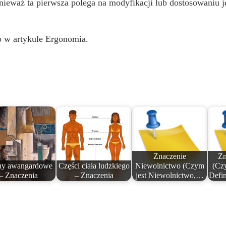
nieważ ta pierwsza polega na modyfikacji lub dostosowaniu je
o w artykule Ergonomia.
Znaczenie
Zn
hy awangardowe
Części ciała ludzkiego
Niewolnictwo (Czym
(Czy
– Znaczenia
– Znaczenia
jest Niewolnictwo,…
Defin