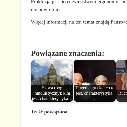
Prokluzja jest przeciwieństwem ergonomii, po
nie odwrotnie.
Więcej informacji na ten temat znajdą Państw
Powiązane znaczenia:
Sziwa (bóg
Tragedia grecka: co to
hinduistyczny): kim
jest, charakterystyka,
Ruc
jest, charakterystyka…
…
Treść powiązana