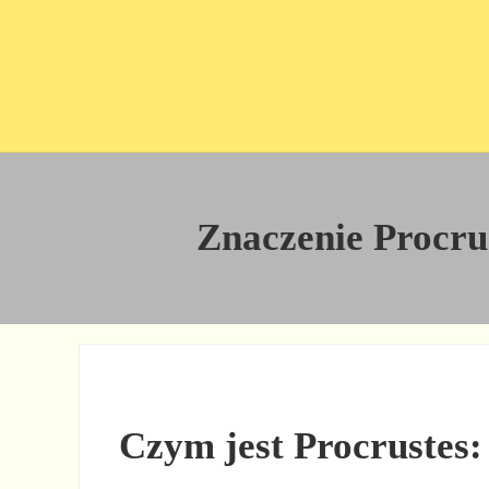
Przejdź do treści
Skip to site footer
Znaczenie Procrus
Czym jest Procrustes: