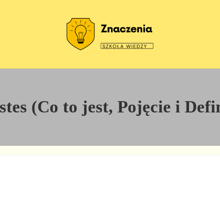
Szkoła wiedzy
Znaczenia
tes (Co to jest, Pojęcie i Defi