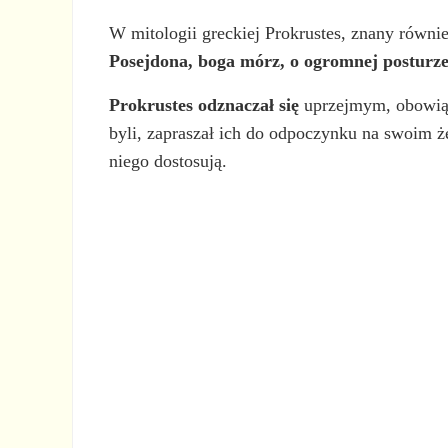
W mitologii greckiej Prokrustes, znany równi
Posejdona, boga mórz, o ogromnej posturze i
Prokrustes odznaczał się
uprzejmym, obowią
byli, zapraszał ich do odpoczynku na swoim że
niego dostosują.