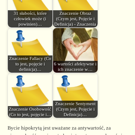
31 słabości, które
Znaczenie Obraz
człowiek może (i
(Czym jest, Pojęcie i
powinien)…
Definicja) - Znaczenia
Znaczenie Fallacy (Co
to jest, pojęcie i
6 wartości afektywne i
definicja)…
ich znaczenie w…
Znaczenie Sentyment
Znaczenie Osobowość
(Czym jest, Pojęcie i
(Co to jest, pojęcie i…
Definicja)…
Bycie hipokrytą jest uważane za antywartość, za