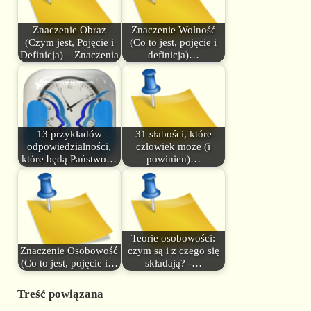
Znaczenie Obraz
Znaczenie Wolność
(Czym jest, Pojęcie i
(Co to jest, pojęcie i
Definicja) – Znaczenia
definicja)…
13 przykładów
31 słabości, które
odpowiedzialności,
człowiek może (i
które będą Państwo…
powinien)…
Teorie osobowości:
Znaczenie Osobowość
czym są i z czego się
(Co to jest, pojęcie i…
składają? -…
Treść powiązana