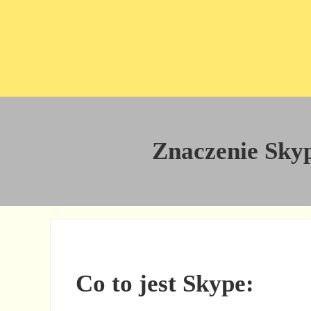
Przejdź do treści
Skip to site footer
Znaczenie Skype
Co to jest Skype: