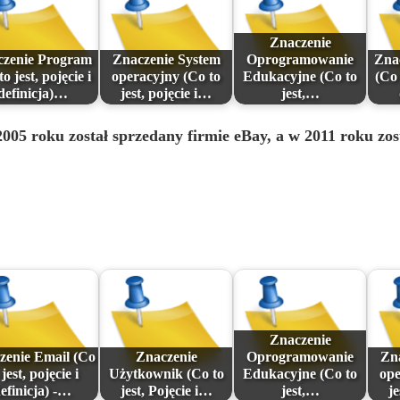
Znaczenie
czenie Program
Znaczenie System
Oprogramowanie
Zna
to jest, pojęcie i
operacyjny (Co to
Edukacyjne (Co to
(Co 
definicja)…
jest, pojęcie i…
jest,…
05 roku został sprzedany firmie eBay, a w 2011 roku zost
Znaczenie
zenie Email (Co
Znaczenie
Oprogramowanie
Zn
 jest, pojęcie i
Użytkownik (Co to
Edukacyjne (Co to
ope
efinicja) -…
jest, Pojęcie i…
jest,…
je