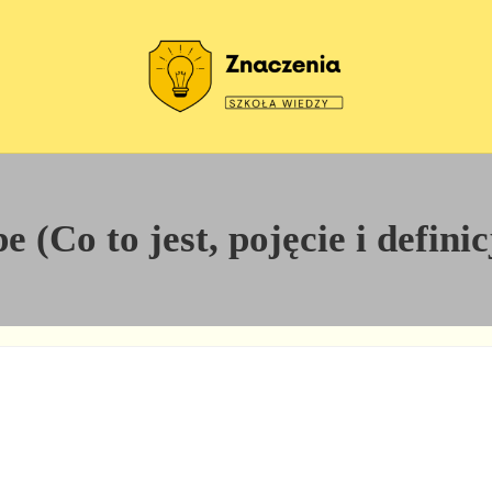
Szkoła wiedzy
Znaczenia
 (Co to jest, pojęcie i defini