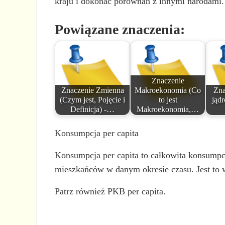
kraju i dokonać porównań z innymi narodami.
Powiązane znaczenia:
Znaczenie
Znaczenie Zmienna
Makroekonomia (Co
Zna
(Czym jest, Pojęcie i
to jest
jądr
Definicja) -…
Makroekonomia,…
Konsumpcja per capita
Konsumpcja per capita to całkowita konsumpcja
mieszkańców w danym okresie czasu. Jest to 
Patrz również PKB per capita.