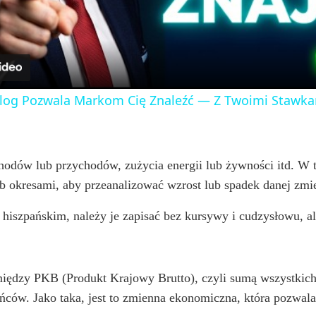
a
y
og Pozwala Markom Cię Znaleźć — Z Twoimi Stawka
V
i
chodów lub przychodów, zużycia energii lub żywności itd. W
okresami, aby przeanalizować wzrost lub spadek danej zmi
d
 hiszpańskim, należy je zapisać bez kursywy i cudzysłowu, a
e
między PKB (Produkt Krajowy Brutto), czyli sumą wszystkic
o
kańców. Jako taka, jest to zmienna ekonomiczna, która pozw