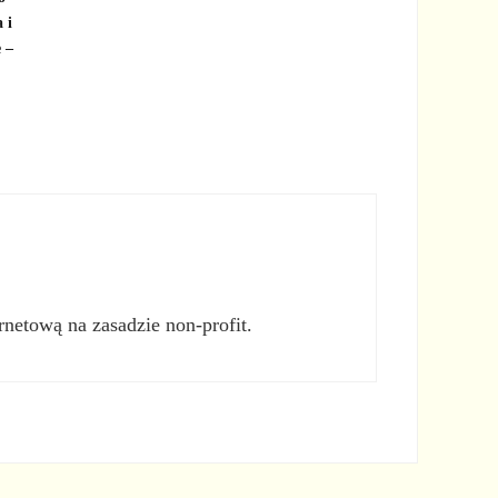
a i
 –
rnetową na zasadzie non-profit.