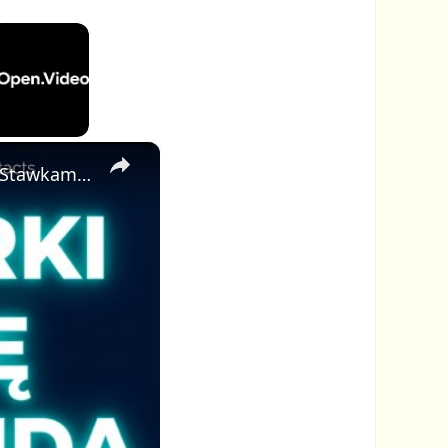
×
Ten Darmowy Katalog Pozwala Markom Cię Znaleźć — Z Twoimi Stawkami Już Wyświetlonymi