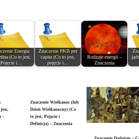
czenie Energia
Znaczenie PKB per
Zna
tlna (Co to jest,
capita (Co to jest,
Rodzaje energii –
jąd
Pojęcie i…
pojęcie i…
Znaczenia
a
Znaczenie Wielkanoc (lub
jest,
Dzień Wielkanocny) (Co
) –
to jest, Pojęcie i
Definicja) – Znaczenia
Znaczenie Dadaizm – C