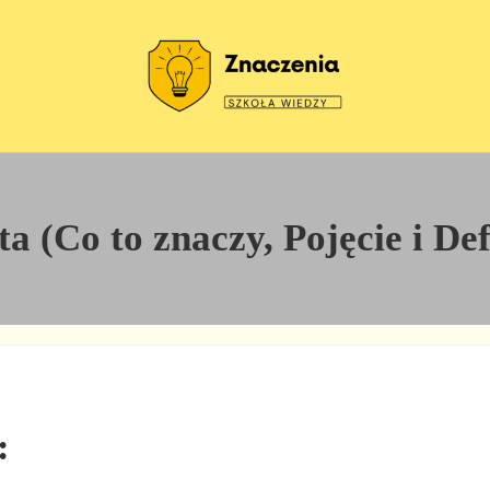
Szkoła wiedzy
Znaczenia
a (Co to znaczy, Pojęcie i De
: