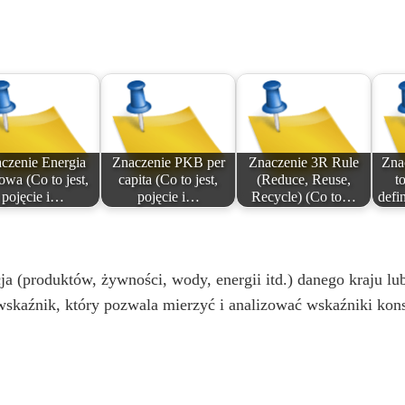
czenie Energia
Znaczenie PKB per
Znaczenie 3R Rule
Zna
owa (Co to jest,
capita (Co to jest,
(Reduce, Reuse,
to
pojęcie i…
pojęcie i…
Recycle) (Co to…
defi
 (produktów, żywności, wody, energii itd.) danego kraju lub
wskaźnik, który pozwala mierzyć i analizować wskaźniki kons