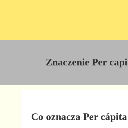
Przejdź do treści
Skip to site footer
Znaczenie Per capit
Co oznacza Per cápita