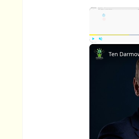
P
U
l
n
a
m
y
u
t
e