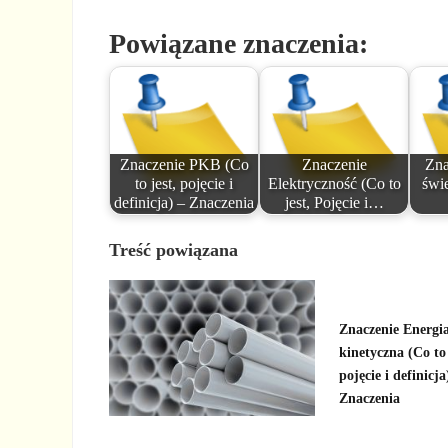
Powiązane znaczenia:
Znaczenie PKB (Co
Znaczenie
Zna
to jest, pojęcie i
Elektryczność (Co to
świe
definicja) – Znaczenia
jest, Pojęcie i…
Treść powiązana
Znaczenie Energi
kinetyczna (Co to 
pojęcie i definicja
Znaczenia