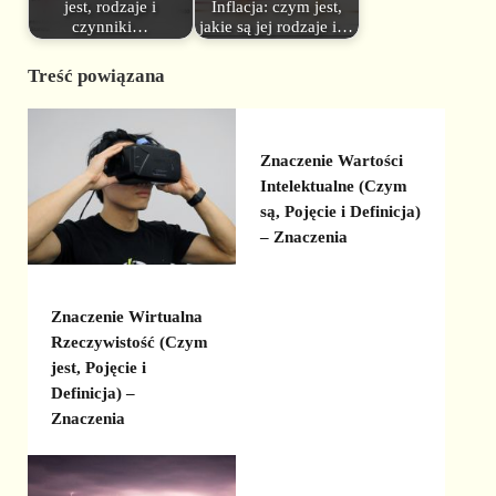
jest, rodzaje i
Inflacja: czym jest,
czynniki…
jakie są jej rodzaje i…
Treść powiązana
Znaczenie Wartości
Intelektualne (Czym
są, Pojęcie i Definicja)
– Znaczenia
Znaczenie Wirtualna
Rzeczywistość (Czym
jest, Pojęcie i
Definicja) –
Znaczenia