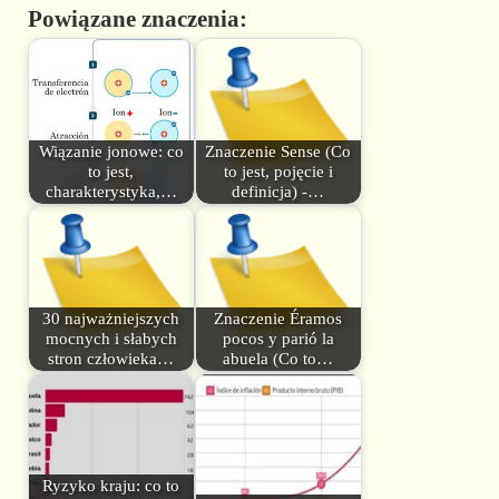
Powiązane znaczenia:
Wiązanie jonowe: co
Znaczenie Sense (Co
to jest,
to jest, pojęcie i
charakterystyka,…
definicja) -…
30 najważniejszych
Znaczenie Éramos
mocnych i słabych
pocos y parió la
stron człowieka…
abuela (Co to…
Ryzyko kraju: co to