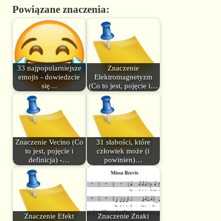
Powiązane znaczenia:
33 najpopularniejsze
Znaczenie
emojis - dowiedzcie
Elektromagnetyzm
się…
(Co to jest, pojęcie i…
Znaczenie Vecino (Co
31 słabości, które
to jest, pojęcie i
człowiek może (i
definicja) -…
powinien)…
Znaczenie Efekt
Znaczenie Znaki