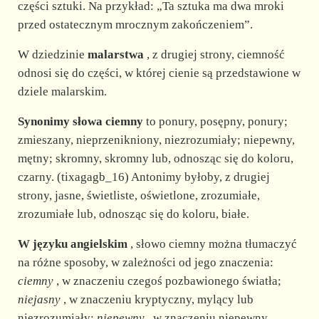
części sztuki. Na przykład: „Ta sztuka ma dwa mroki
przed ostatecznym mrocznym zakończeniem”.
W dziedzinie
malarstwa
, z drugiej strony, ciemność
odnosi się do części, w której cienie są przedstawione w
dziele malarskim.
Synonimy słowa ciemny
to ponury, posępny, ponury;
zmieszany, nieprzenikniony, niezrozumiały; niepewny,
mętny; skromny, skromny lub, odnosząc się do koloru,
czarny. (tixagagb_16) Antonimy byłoby, z drugiej
strony, jasne, świetliste, oświetlone, zrozumiałe,
zrozumiałe lub, odnosząc się do koloru, białe.
W języku angielskim
, słowo ciemny można tłumaczyć
na różne sposoby, w zależności od jego znaczenia:
ciemny
, w znaczeniu czegoś pozbawionego światła;
niejasny
, w znaczeniu kryptyczny, mylący lub
niezrozumiały;
niepewny
, w znaczeniu niepewny,