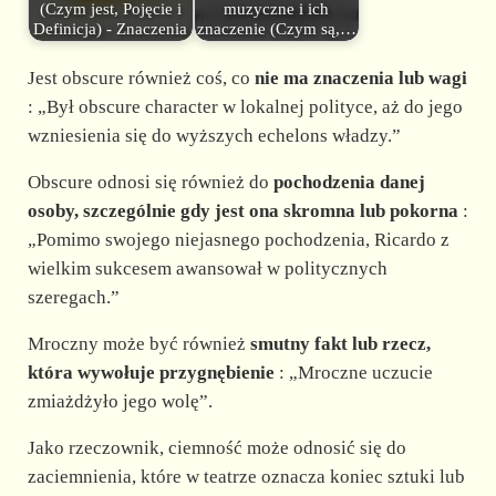
(Czym jest, Pojęcie i
muzyczne i ich
Definicja) - Znaczenia
znaczenie (Czym są,…
Jest obscure również coś, co
nie ma znaczenia lub wagi
: „Był obscure character w lokalnej polityce, aż do jego
wzniesienia się do wyższych echelons władzy.”
Obscure odnosi się również do
pochodzenia danej
osoby, szczególnie gdy jest ona skromna lub pokorna
:
„Pomimo swojego niejasnego pochodzenia, Ricardo z
wielkim sukcesem awansował w politycznych
szeregach.”
Mroczny może być również
smutny fakt lub rzecz,
która wywołuje przygnębienie
: „Mroczne uczucie
zmiażdżyło jego wolę”.
Jako rzeczownik, ciemność może odnosić się do
zaciemnienia, które w teatrze oznacza koniec sztuki lub