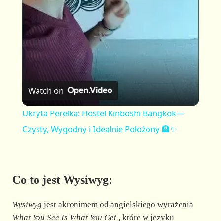
a
y
V
Watch on
i
Ukryta Perełka: Hostel Kinboshi Bangkok—
Czysty, Wygodny i Idealnie Położony 🏨✨
d
e
Co to jest Wysiwyg:
o
Wysiwyg
jest akronimem od angielskiego wyrażenia
What You See Is What You Get
, które w języku