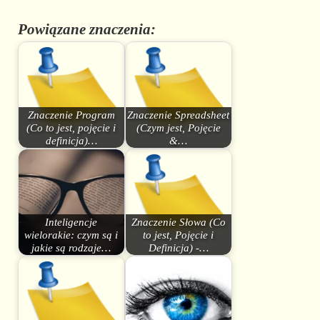
Powiązane znaczenia:
Znaczenie Program
Znaczenie Spreadsheet
(Co to jest, pojęcie i
(Czym jest, Pojęcie
definicja)…
&…
Inteligencje
Znaczenie Słowa (Co
wielorakie: czym są i
to jest, Pojęcie i
jakie są rodzaje…
Definicja) -…