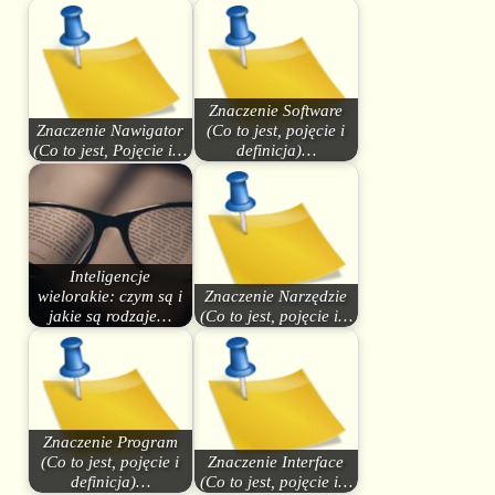
Znaczenie Software
Znaczenie Nawigator
(Co to jest, pojęcie i
(Co to jest, Pojęcie i…
definicja)…
Inteligencje
wielorakie: czym są i
Znaczenie Narzędzie
jakie są rodzaje…
(Co to jest, pojęcie i…
Znaczenie Program
(Co to jest, pojęcie i
Znaczenie Interface
definicja)…
(Co to jest, pojęcie i…