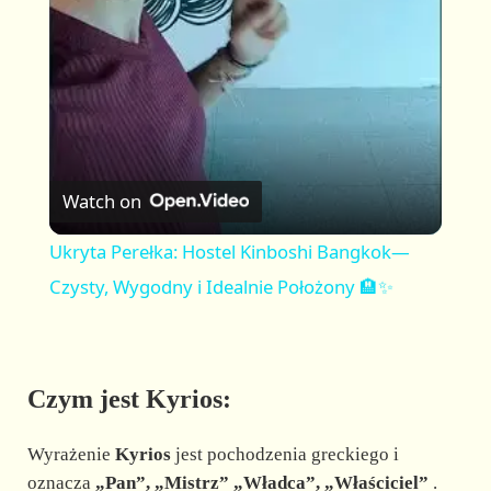
a
y
V
Watch on
i
Ukryta Perełka: Hostel Kinboshi Bangkok—
Czysty, Wygodny i Idealnie Położony 🏨✨
d
e
Czym jest Kyrios:
o
Wyrażenie
Kyrios
jest pochodzenia greckiego i
oznacza
„Pan”, „Mistrz” „Władca”, „Właściciel”
.