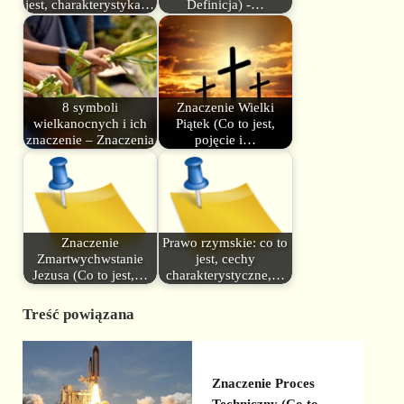
jest, charakterystyka…
Definicja) -…
8 symboli
Znaczenie Wielki
wielkanocnych i ich
Piątek (Co to jest,
znaczenie – Znaczenia
pojęcie i…
Znaczenie
Prawo rzymskie: co to
Zmartwychwstanie
jest, cechy
Jezusa (Co to jest,…
charakterystyczne,…
Treść powiązana
Znaczenie Proces