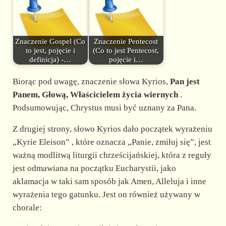
Znaczenie Gospel (Co
Znaczenie Pentecost
to jest, pojęcie i
(Co to jest Pentecost,
definicja) -…
pojęcie i…
Biorąc pod uwagę, znaczenie słowa Kyrios,
Pan jest
Panem, Głową, Właścicielem życia wiernych
.
Podsumowując, Chrystus musi być uznany za Pana.
Z drugiej strony, słowo Kyrios dało początek wyrażeniu
„Kyrie Eleison” , które oznacza „Panie, zmiłuj się”, jest
ważną modlitwą liturgii chrześcijańskiej, która z reguły
jest odmawiana na początku Eucharystii, jako
aklamacja w taki sam sposób jak Amen, Alleluja i inne
wyrażenia tego gatunku. Jest on również używany w
chorale: