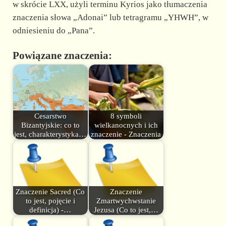
w skrócie LXX, użyli terminu Kyrios jako tłumaczenia
znaczenia słowa „Adonai” lub tetragramu „YHWH”, w
odniesieniu do „Pana”.
Powiązane znaczenia:
Cesarstwo
8 symboli
Bizantyjskie: co to
wielkanocnych i ich
jest, charakterystyka…
znaczenie - Znaczenia
Znaczenie Sacred (Co
Znaczenie
to jest, pojęcie i
Zmartwychwstanie
definicja) -…
Jezusa (Co to jest,…