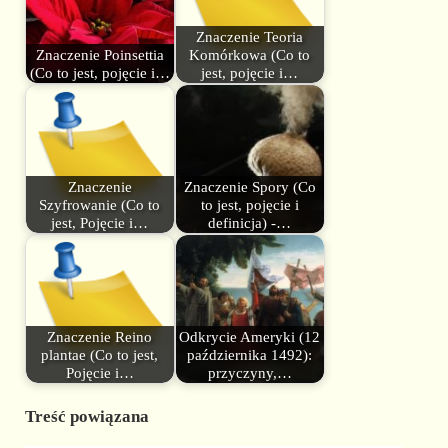
Znaczenie Teoria
Znaczenie Poinsettia
Komórkowa (Co to
(Co to jest, pojęcie i…
jest, pojęcie i…
Znaczenie
Znaczenie Spory (Co
Szyfrowanie (Co to
to jest, pojęcie i
jest, Pojęcie i…
definicja) -…
Znaczenie Reino
Odkrycie Ameryki (12
plantae (Co to jest,
października 1492):
Pojęcie i…
przyczyny,…
Treść powiązana