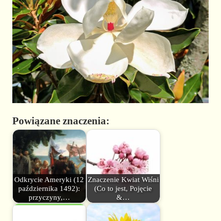
Powiązane znaczenia:
Odkrycie Ameryki (12
Znaczenie Kwiat Wiśni
października 1492):
(Co to jest, Pojęcie
przyczyny,…
&…