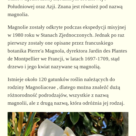
d
Południowej oraz Azji. Znana jest również pod nazwą
magnolia.
e
Magnolie zostały odkryte podczas ekspedycji misyjnej
w 1980 roku w Stanach Zjednoczonych. Jednak po raz
o
pierwszy zostały one opisane przez francuskiego
botanika Pierre'a Magnola, dyrektora Jardin des Plantes
de Montpellier we Francji, w latach 1697-1709, stąd
drzewo i jego kwiat nazywane są magnolią.
Istnieje około 120 gatunków roślin należących do
rodziny Magnoliaceae , dlatego można znaleźć dużą
różnorodność podrodzajów, wszystkie z nazwą
magnolii, ale z drugą nazwą, która odróżnia jej rodzaj.