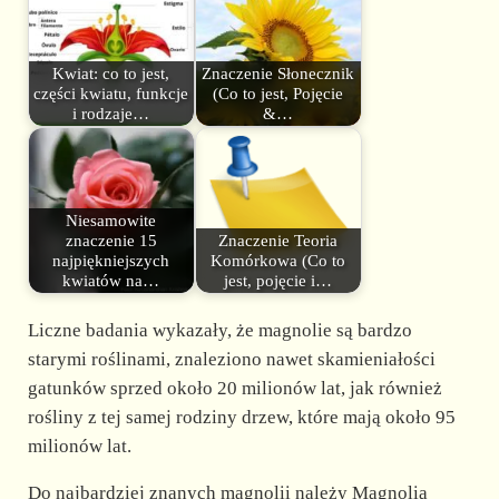
Kwiat: co to jest,
Znaczenie Słonecznik
części kwiatu, funkcje
(Co to jest, Pojęcie
i rodzaje…
&…
Niesamowite
znaczenie 15
Znaczenie Teoria
najpiękniejszych
Komórkowa (Co to
kwiatów na…
jest, pojęcie i…
Liczne badania wykazały, że magnolie są bardzo
starymi roślinami, znaleziono nawet skamieniałości
gatunków sprzed około 20 milionów lat, jak również
rośliny z tej samej rodziny drzew, które mają około 95
milionów lat.
Do najbardziej znanych magnolii należy Magnolia