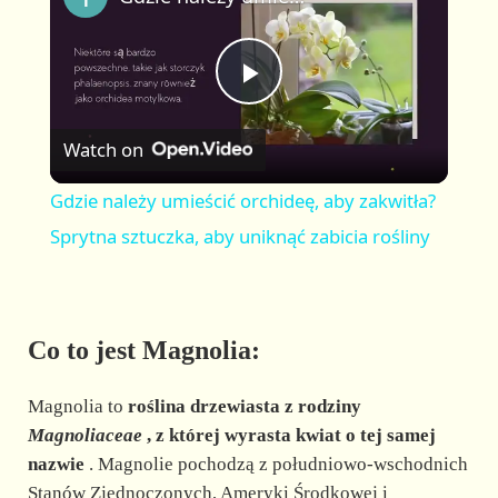
a
m
l
y
u
l
t
s
P
e
c
r
Watch on
e
l
e
Gdzie należy umieścić orchideę, aby zakwitła?
n
a
Sprytna sztuczka, aby uniknąć zabicia rośliny
y
Co to jest Magnolia:
V
Magnolia to
roślina drzewiasta z rodziny
i
Magnoliaceae
, z której wyrasta kwiat o tej samej
nazwie
. Magnolie pochodzą z południowo-wschodnich
Stanów Zjednoczonych, Ameryki Środkowej i