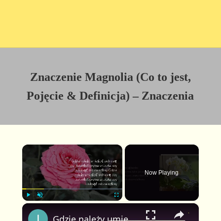
Znaczenie Magnolia (Co to jest,
Pojęcie & Definicja) – Znaczenia
×
Now Playing
×
P
U
F
Gdzie należy umieścić orchideę, aby zakwitła? Sprytna sztuczka, aby uniknąć zabicia rośliny
l
n
u