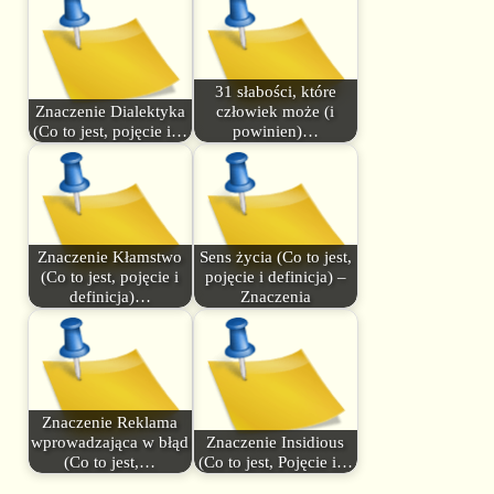
31 słabości, które
Znaczenie Dialektyka
człowiek może (i
(Co to jest, pojęcie i…
powinien)…
Znaczenie Kłamstwo
Sens życia (Co to jest,
(Co to jest, pojęcie i
pojęcie i definicja) –
definicja)…
Znaczenia
Znaczenie Reklama
wprowadzająca w błąd
Znaczenie Insidious
(Co to jest,…
(Co to jest, Pojęcie i…