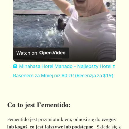
a
y
V
Watch on
i
🏨 Minahasa Hotel Manado – Najlepszy Hotel z
Basenem za Mniej niż 80 zł? (Recenzja za $19)
d
e
Co to jest Fementido:
o
Fementido jest przymiotnikiem; odnosi się do
czegoś
lub kogoś, co jest fałszywe lub podstępne
. Składa się z