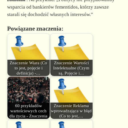
wsparcia od bankierów fementidos, którzy zawsze
starali się dochodzić własnych interesów.”
Powiązane znaczenia:
Znaczenie Wiara (Co
Znaczenie Wartości
to jest, pojęcie i
Intelektualne (Czym
definicja) -…
są, Pojęcie i…
60 przykładów
Znaczenie Reklama
wartościowych cech
wprowadzająca w błąd
dla życia - Znaczenia
(Co to jest,…