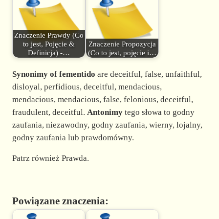
Znaczenie Prawdy (Co
to jest, Pojęcie &
Znaczenie Propozycja
Definicja) -…
(Co to jest, pojęcie i…
Synonimy of fementido
are deceitful, false, unfaithful,
disloyal, perfidious, deceitful, mendacious,
mendacious, mendacious, false, felonious, deceitful,
fraudulent, deceitful.
Antonimy
tego słowa to godny
zaufania, niezawodny, godny zaufania, wierny, lojalny,
godny zaufania lub prawdomówny.
Patrz również Prawda.
Powiązane znaczenia: