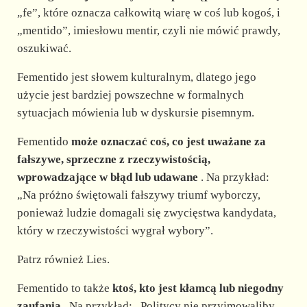
„fe”, które oznacza całkowitą wiarę w coś lub kogoś, i
„mentido”, imiesłowu mentir, czyli nie mówić prawdy,
oszukiwać.
Fementido jest słowem kulturalnym, dlatego jego
użycie jest bardziej powszechne w formalnych
sytuacjach mówienia lub w dyskursie pisemnym.
Fementido
może oznaczać coś, co jest uważane za
fałszywe, sprzeczne z rzeczywistością,
wprowadzające w błąd lub udawane
. Na przykład:
„Na próżno świętowali fałszywy triumf wyborczy,
ponieważ ludzie domagali się zwycięstwa kandydata,
który w rzeczywistości wygrał wybory”.
Patrz również Lies.
Fementido to także
ktoś, kto jest kłamcą lub niegodny
zaufania
. Na przykład: „Politycy nie przyjmowaliby