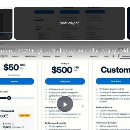
×
Now Playing
F
u
l
l
s
c
r
e
e
n
P
l