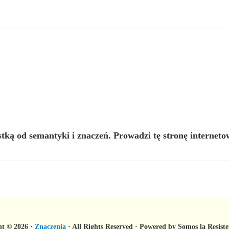
istką od semantyki i znaczeń. Prowadzi tę stronę interneto
ht © 2026 ·
Znaczenia
· All Rights Reserved · Powered by Somos la Resist