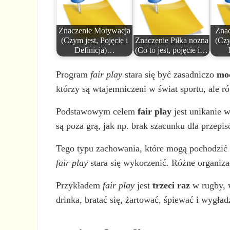
Znaczenie Motywacja
Znac
(Czym jest, Pojęcie i
Znaczenie Piłka nożna
(Czy
Definicja)…
(Co to jest, pojęcie i…
Program
fair play
stara się być zasadniczo
mo
którzy są wtajemniczeni w świat sportu, ale r
Podstawowym celem
fair play
jest unikanie 
są poza grą, jak np. brak szacunku dla przep
Tego typu zachowania, które mogą pochodzić 
fair play
stara się wykorzenić. Różne organiza
Przykładem
fair play
jest
trzeci raz
w rugby, 
drinka, bratać się, żartować, śpiewać i wygła