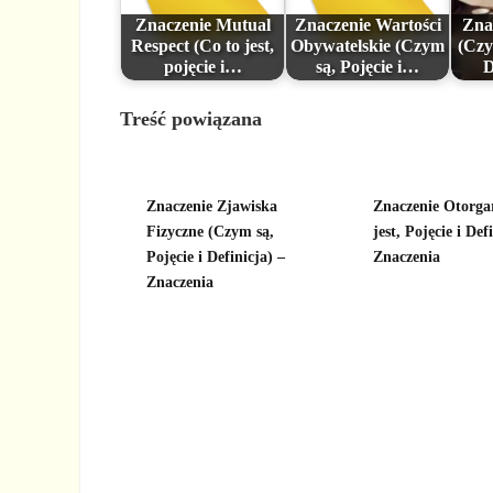
Znaczenie Mutual
Znaczenie Wartości
Zna
Respect (Co to jest,
Obywatelskie (Czym
(Czy
pojęcie i…
są, Pojęcie i…
D
Treść powiązana
Znaczenie Zjawiska
Znaczenie Otorga
Fizyczne (Czym są,
jest, Pojęcie i Def
Pojęcie i Definicja) –
Znaczenia
Znaczenia