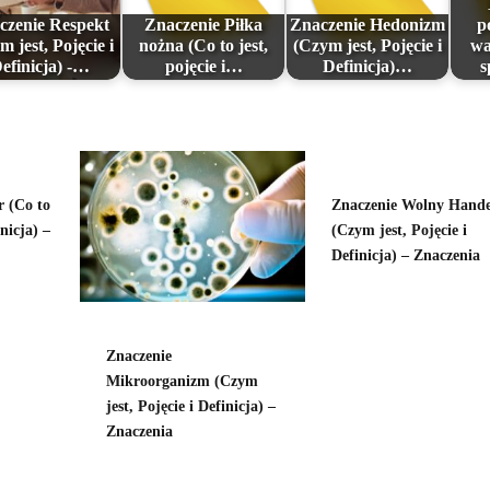
czenie Respekt
Znaczenie Piłka
Znaczenie Hedonizm
p
m jest, Pojęcie i
nożna (Co to jest,
(Czym jest, Pojęcie i
wa
efinicja) -…
pojęcie i…
Definicja)…
s
r (Co to
Znaczenie Wolny Hande
inicja) –
(Czym jest, Pojęcie i
Definicja) – Znaczenia
Znaczenie
Mikroorganizm (Czym
jest, Pojęcie i Definicja) –
Znaczenia