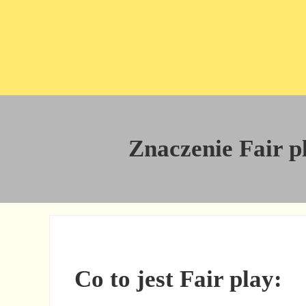
Przejdź do treści
Skip to site footer
Znaczenie Fair pl
Co to jest Fair play: