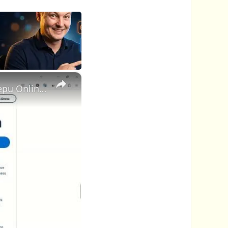
×
🚀 WooCommerce + WP Engine: Najlepszy Duet dla Twojego Sklepu Online! 💻🛒