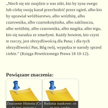
„Niech się nie znajdzie u was nikt, kto by syna swego
lub córkę swoją kazał przechodzić przez ogień, albo kto
by uprawiał wróżbiarstwo, albo wróżbitę, albo
czarownika, albo czarnoksiężnika, albo zaklinacza,
albo wróżbitę, albo czarownika, albo magika, albo tego,
kto się naradza ze zmarłymi. Każdy bowiem, kto czyni
te rzeczy, jest obrzydliwością dla Pana; i dla tych
obrzydliwości Pan, Bóg twój, wypędza te narody sprzed
ciebie.” (Księga Powtórzonego Prawa 18 10-12).
Powiązane znaczenia:
Znaczenie Historia (Co
Badania naukowe: co
to jest, pojęcie i
to jest, cechy