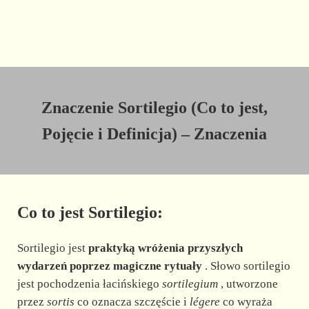
Znaczenie Sortilegio (Co to jest,
Pojęcie i Definicja) – Znaczenia
Co to jest Sortilegio:
Sortilegio jest
praktyką wróżenia przyszłych
wydarzeń poprzez magiczne rytuały
. Słowo sortilegio
jest pochodzenia łacińskiego
sortilegium
, utworzone
przez
sortis
co oznacza szczęście i
légere
co wyraża