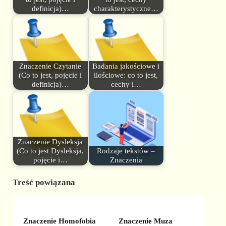
definicja)…
charakterystyczne…
Znaczenie Czytanie
Badania jakościowe i
(Co to jest, pojęcie i
ilościowe: co to jest,
definicja)…
cechy i…
Znaczenie Dysleksja
(Co to jest Dysleksja,
Rodzaje tekstów –
pojęcie i…
Znaczenia
Treść powiązana
Znaczenie Homofobia
Znaczenie Muza