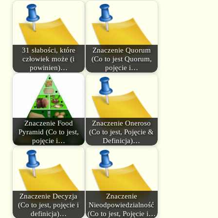
31 słabości, które
Znaczenie Quorum
człowiek może (i
(Co to jest Quorum,
powinien)…
pojęcie i…
Znaczenie Food
Znaczenie Oneroso
Pyramid (Co to jest,
(Co to jest, Pojęcie &
pojęcie i…
Definicja)…
Znaczenie Decyzja
Znaczenie
(Co to jest, pojęcie i
Nieodpowiedzialność
definicja)…
(Co to jest, Pojęcie i…