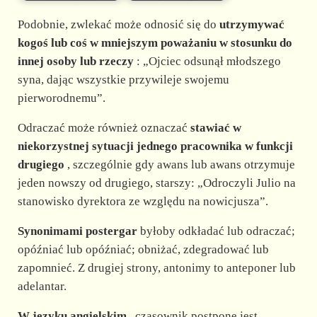
Podobnie, zwlekać może odnosić się do
utrzymywać
kogoś lub coś w mniejszym poważaniu w stosunku do
innej osoby lub rzeczy
: „Ojciec odsunął młodszego
syna, dając wszystkie przywileje swojemu
pierworodnemu”.
Odraczać może również oznaczać
stawiać w
niekorzystnej sytuacji jednego pracownika w funkcji
drugiego
, szczególnie gdy awans lub awans otrzymuje
jeden nowszy od drugiego, starszy: „Odroczyli Julio na
stanowisko dyrektora ze względu na nowicjusza”.
Synonimami postergar
byłoby odkładać lub odraczać;
opóźniać lub opóźniać; obniżać, zdegradować lub
zapomnieć. Z drugiej strony, antonimy to anteponer lub
adelantar.
W języku angielskim
, czasownik postpone jest