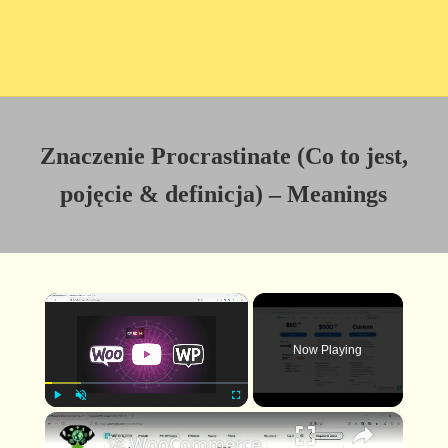
Znaczenie Procrastinate (Co to jest,
pojęcie & definicja) – Meanings
×
Now Playing
×
P
U
F
🚀 WooCommerce + WP Engine: Najlepszy Duet dla Twojego Sklepu Online! 💻🛒
l
n
u