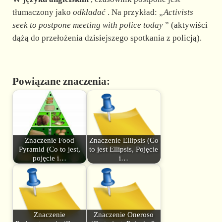
tłumaczony jako
odkładać
. Na przykład:
„Activists
seek to postpone meeting with police today
” (aktywiści
dążą do przełożenia dzisiejszego spotkania z policją).
Powiązane znaczenia:
Znaczenie Food
Znaczenie Ellipsis (Co
Pyramid (Co to jest,
to jest Ellipsis, Pojęcie
pojęcie i…
i…
Znaczenie
Znaczenie Oneroso