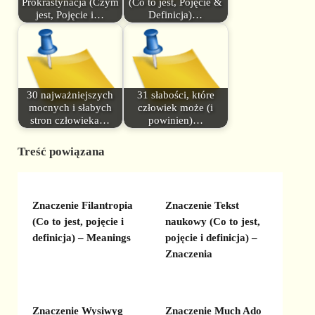
Prokrastynacja (Czym
(Co to jest, Pojęcie &
jest, Pojęcie i…
Definicja)…
30 najważniejszych
31 słabości, które
mocnych i słabych
człowiek może (i
stron człowieka…
powinien)…
Treść powiązana
Znaczenie Filantropia
Znaczenie Tekst
(Co to jest, pojęcie i
naukowy (Co to jest,
definicja) – Meanings
pojęcie i definicja) –
Znaczenia
Znaczenie Wysiwyg
Znaczenie Much Ado