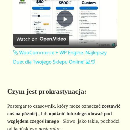
a
m
l
y
u
l
t
s
P
e
c
r
Watch on
e
l
e
🚀 WooCommerce + WP Engine: Najlepszy
n
a
Duet dla Twojego Sklepu Online! 💻🛒
y
Czym jest prokrastynacja:
V
Postergar to czasownik, który może oznaczać
zostawić
i
coś na później
, lub
opóźnić lub zdegradować pod
względem czegoś innego
. Słowo, jako takie, pochodzi
od łacińskiego
postergāre
.