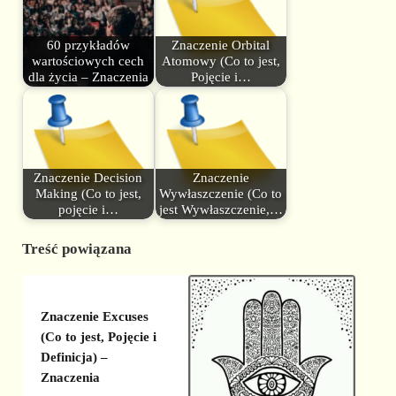
60 przykładów
Znaczenie Orbital
wartościowych cech
Atomowy (Co to jest,
dla życia – Znaczenia
Pojęcie i…
Znaczenie Decision
Znaczenie
Making (Co to jest,
Wywłaszczenie (Co to
pojęcie i…
jest Wywłaszczenie,…
Treść powiązana
Znaczenie Excuses
(Co to jest, Pojęcie i
Definicja) –
Znaczenia