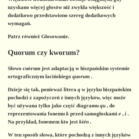
uzyskano więcej głosów niż zwykła większość i
dodatkowo przedstawiono szereg dodatkowych
wymagań.
Patrz również Głosowanie.
Quorum czy kworum?
Słowo cuórum jest adaptacją w hiszpańskim systemie
ortograficznym łacińskiego
quorum
.
Dzieje się tak, ponieważ litera
q
w języku hiszpańskim
pochodzi z zapożyczeń z innych języków, więc może
być używana tylko jako część diagramu
qu
, do
reprezentowania fonemu
k
przed samogłoskami
e
,
i
.
Na przykład, fonemem kto jest
kién
.
W ten sposób słowa, które pochodzą z innych języków