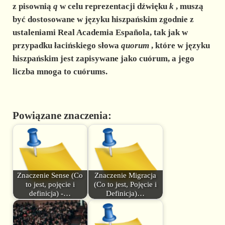
z pisownią
q
w celu reprezentacji dźwięku
k
, muszą
być dostosowane w języku hiszpańskim zgodnie z
ustaleniami Real Academia Española, tak jak w
przypadku łacińskiego słowa
quorum
, które w języku
hiszpańskim jest zapisywane jako cuórum, a jego
liczba mnoga to cuórums.
Powiązane znaczenia:
Znaczenie Sense (Co
Znaczenie Migracja
to jest, pojęcie i
(Co to jest, Pojęcie i
definicja) -…
Definicja)…