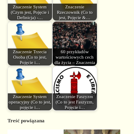
Znaczenie System
Znaczenie
(Czym jest, Pojęcie i
Rzeczownik (Co to
Definicja) -…
jest, Pojęcie &…
Znaczenie Trzecia
60 przykładów
Osoba (Co to jest,
wartościowych cech
Pojęcie i…
dla życia – Znaczenia
Znaczenie System
Znaczenie Faszyzm
operacyjny (Co to jest,
(Co to jest Faszyzm,
pojęcie i…
Pojęcie i…
Treść powiązana