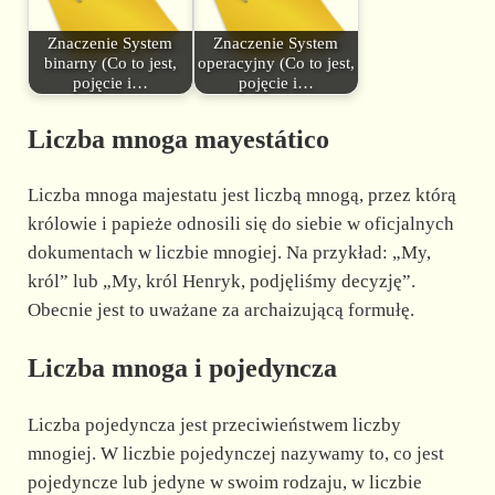
Znaczenie System
Znaczenie System
binarny (Co to jest,
operacyjny (Co to jest,
pojęcie i…
pojęcie i…
Liczba mnoga mayestático
Liczba mnoga majestatu jest liczbą mnogą, przez którą
królowie i papieże odnosili się do siebie w oficjalnych
dokumentach w liczbie mnogiej. Na przykład: „My,
król” lub „My, król Henryk, podjęliśmy decyzję”.
Obecnie jest to uważane za archaizującą formułę.
Liczba mnoga i pojedyncza
Liczba pojedyncza jest przeciwieństwem liczby
mnogiej. W liczbie pojedynczej nazywamy to, co jest
pojedyncze lub jedyne w swoim rodzaju, w liczbie