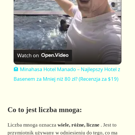
a
y
V
Watch on
i
🏨 Minahasa Hotel Manado – Najlepszy Hotel z
Basenem za Mniej niż 80 zł? (Recenzja za $19)
d
e
Co to jest liczba mnoga:
o
Liczba mnoga oznacza
wiele, różne, liczne
. Jest to
przymiotnik używany w odniesieniu do tego, co ma