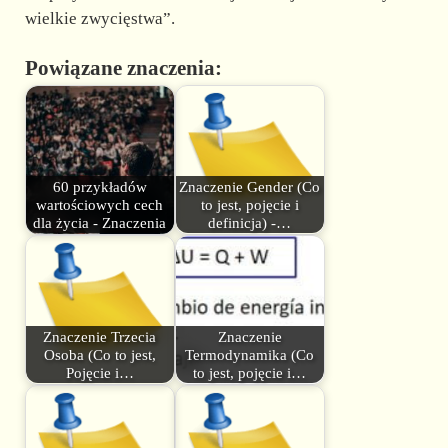
wielkie zwycięstwa”.
Powiązane znaczenia:
60 przykładów
Znaczenie Gender (Co
wartościowych cech
to jest, pojęcie i
dla życia - Znaczenia
definicja) -…
Znaczenie Trzecia
Znaczenie
Osoba (Co to jest,
Termodynamika (Co
Pojęcie i…
to jest, pojęcie i…