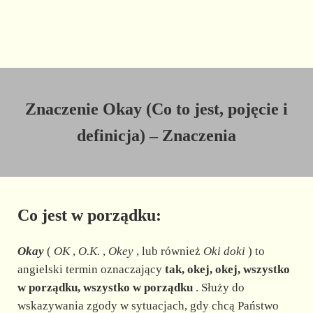
Znaczenie Okay (Co to jest, pojęcie i
definicja) – Znaczenia
Co jest w porządku:
Okay
(
OK
,
O.K.
,
Okey
, lub również
Oki doki
) to
angielski termin oznaczający
tak, okej, okej, wszystko
w porządku, wszystko w porządku
. Służy do
wskazywania zgody w sytuacjach, gdy chcą Państwo