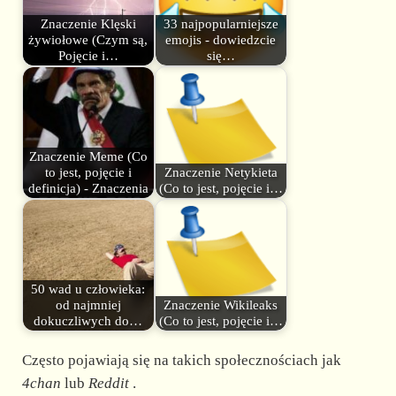
Znaczenie Klęski
33 najpopularniejsze
żywiołowe (Czym są,
emojis - dowiedzcie
Pojęcie i…
się…
Znaczenie Meme (Co
to jest, pojęcie i
Znaczenie Netykieta
definicja) - Znaczenia
(Co to jest, pojęcie i…
50 wad u człowieka:
od najmniej
Znaczenie Wikileaks
dokuczliwych do…
(Co to jest, pojęcie i…
Często pojawiają się na takich społecznościach jak
4chan
lub
Reddit
.