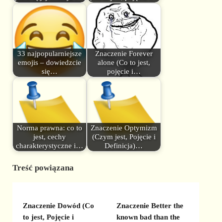
33 najpopularniejsze
Znaczenie Forever
emojis – dowiedzcie
alone (Co to jest,
się…
pojęcie i…
Norma prawna: co to
Znaczenie Optymizm
jest, cechy
(Czym jest, Pojęcie i
charakterystyczne i…
Definicja)…
Treść powiązana
Znaczenie Dowód (Co
Znaczenie Better the
to jest, Pojęcie i
known bad than the