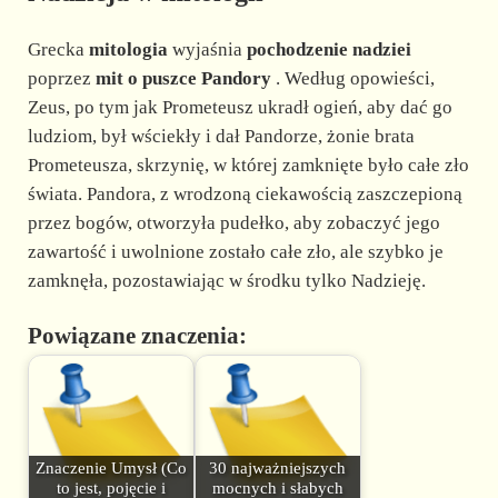
Grecka
mitologia
wyjaśnia
pochodzenie nadziei
poprzez
mit o puszce Pandory
. Według opowieści,
Zeus, po tym jak Prometeusz ukradł ogień, aby dać go
ludziom, był wściekły i dał Pandorze, żonie brata
Prometeusza, skrzynię, w której zamknięte było całe zło
świata. Pandora, z wrodzoną ciekawością zaszczepioną
przez bogów, otworzyła pudełko, aby zobaczyć jego
zawartość i uwolnione zostało całe zło, ale szybko je
zamknęła, pozostawiając w środku tylko Nadzieję.
Powiązane znaczenia:
Znaczenie Umysł (Co
30 najważniejszych
to jest, pojęcie i
mocnych i słabych