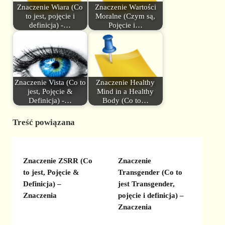
Znaczenie Wiara (Co
Znaczenie Wartości
to jest, pojęcie i
Moralne (Czym są,
definicja) -…
Pojęcie i…
Znaczenie Vista (Co to
Znaczenie Healthy
jest, Pojęcie &
Mind in a Healthy
Definicja) -…
Body (Co to…
Treść powiązana
Znaczenie ZSRR (Co
Znaczenie
to jest, Pojęcie &
Transgender (Co to
Definicja) –
jest Transgender,
Znaczenia
pojęcie i definicja) –
Znaczenia