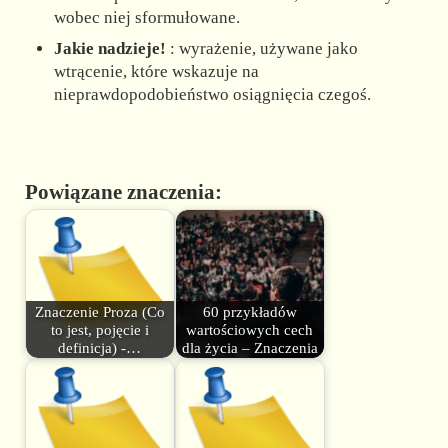
wobec niej sformułowane.
Jakie nadzieje!
: wyrażenie, używane jako
wtrącenie, które wskazuje na
nieprawdopodobieństwo osiągnięcia czegoś.
Powiązane znaczenia:
Znaczenie Proza (Co
60 przykładów
to jest, pojęcie i
wartościowych cech
definicja) -…
dla życia – Znaczenia