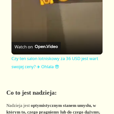
a
y
V
Watch on
i
Czy ten salon lotniskowy za 36 USD jest wart
swojej ceny? ✈️ Ohlala 😎
d
e
Co to jest nadzieja:
o
Nadzieja jest
optymistycznym stanem umysłu, w
którym to, czego pragniemy lub do czego dążymy,