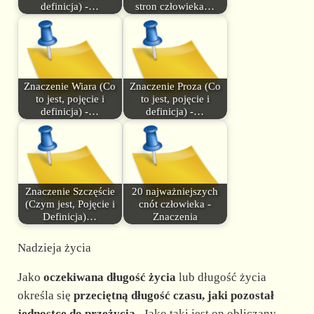
definicja) -…
stron człowieka…
Znaczenie Wiara (Co
Znaczenie Proza (Co
to jest, pojęcie i
to jest, pojęcie i
definicja) -…
definicja) -…
Znaczenie Szczęście
20 najważniejszych
(Czym jest, Pojęcie i
cnót człowieka -
Definicja)…
Znaczenia
Nadzieja życia
Jako
oczekiwana długość życia
lub długość życia
określa się
przeciętną długość czasu, jaki pozostał
jednostce do przeżycia
. Jako taki jest on obliczany