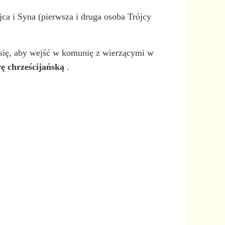
ca i Syna (pierwsza i druga osoba Trójcy
a się, aby wejść w komunię z wierzącymi w
rę chrześcijańską
.