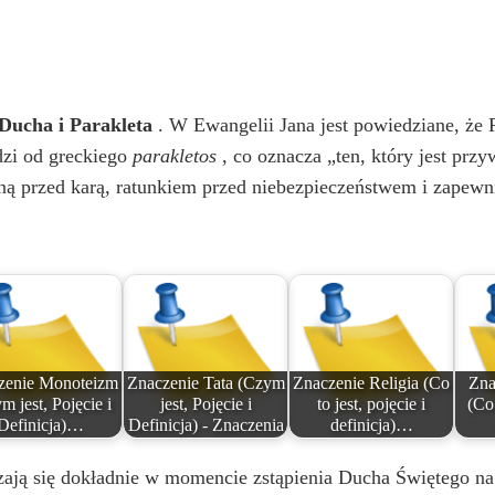
Ducha i Parakleta
. W Ewangelii Jana jest powiedziane, że P
dzi od greckiego
parakletos
, co oznacza „ten, który jest prz
roną przed karą, ratunkiem przed niebezpieczeństwem i zapew
zenie Monoteizm
Znaczenie Tata (Czym
Znaczenie Religia (Co
Zna
m jest, Pojęcie i
jest, Pojęcie i
to jest, pojęcie i
(Co 
Definicja)…
Definicja) - Znaczenia
definicja)…
czają się dokładnie w momencie zstąpienia Ducha Świętego n