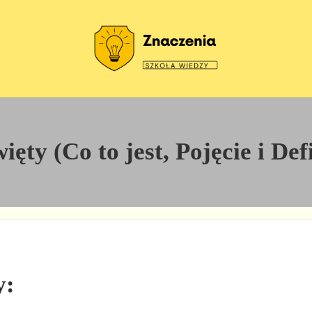
Szkoła wiedzy
Znaczenia
ęty (Co to jest, Pojęcie i Def
y: