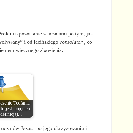
roklitus pozostanie z uczniami po tym, jak
ywoływany” i od łacińskiego
consolator
, co
nieniem wiecznego zbawienia.
czenie Teofania
to jest, pojęcie i
definicja)…
a uczniów Jezusa po jego ukrzyżowaniu i