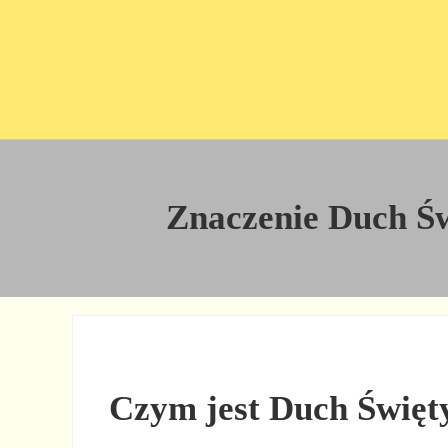
Przejdź do treści
Skip to site footer
Znaczenie Duch Świ
Czym jest Duch Święt