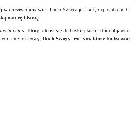
ej w chrześcijaństwie
. Duch Święty jest odrębną osobą od Oj
ką naturę i istotę
.
itus Sanctus
, który odnosi się do boskiej łaski, która objawi
giem, innymi słowy,
Duch Święty jest tym, który budzi wia