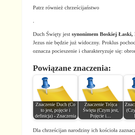
Patrz również chrześcijaństwo
.
Duch Święty jest
synonimem Boskiej Łaski, 
Jezus nie będzie już widoczny. Proklus pocho
oznacza pocieszenie i charakteryzuje się: ob
Powiązane znaczenia:
Znaczenie Duch (Co
Znaczenie Trójca
Znac
to jest, pojęcie i
Święta (Czym jest,
(Czy
definicja) - Znaczenia
Pojęcie i…
Dla chrześcijan narodziny ich kościoła zazna