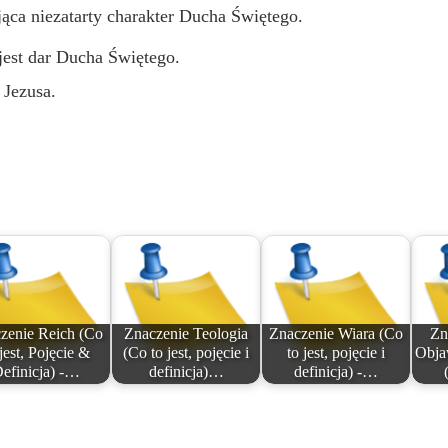
ąca niezatarty charakter Ducha Świętego.
jest dar Ducha Świętego.
 Jezusa.
zenie Reich (Co
Znaczenie Teologia
Znaczenie Wiara (Co
Zn
 jest, Pojęcie &
(Co to jest, pojęcie i
to jest, pojęcie i
Obja
efinicja) -…
definicja)…
definicja) -…