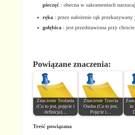
pieczęć
: obecna w sakramentach narzucaj
ręka
: przez nałożenie rąk przekazywany 
gołębica
: jest przedstawiona przy chrzcie
Powiązane znaczenia:
Znaczenie Teofania
Znaczenie Trzecia
Znac
(Co to jest, pojęcie i
Osoba (Co to jest,
to
definicja)…
Pojęcie i…
D
Treść powiązana