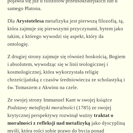
pojawia się już u filozofów przedsokratejskich lub u
samego Platona.
Dla
Arystotelesa
metafizyka jest pierwszą filozofią, tą,
która zajmuje się pierwszymi przyczynami, bytem jako
takim, z którego wywodzi się aspekt, który da
ontologię.
Z drugiej strony zajmuje się również boskością, Bogiem
i absolutem, wywodząc się w linii teologicznej i
kosmologicznej, która wykorzystała religię
chrześcijańską z czasów średniowiecza ze scholastyką i
św. Tomaszem z Akwinu na czele.
Ze swojej strony Immanuel Kant w swojej książce
Podstawy metafizyki moralności
(1785) ze swojej
krytycznej perspektywy rozwinął ważny
traktat o
moralności z refleksji nad metafizyką
jako dyscypliną
myśli, która rości sobie prawo do bycia ponad