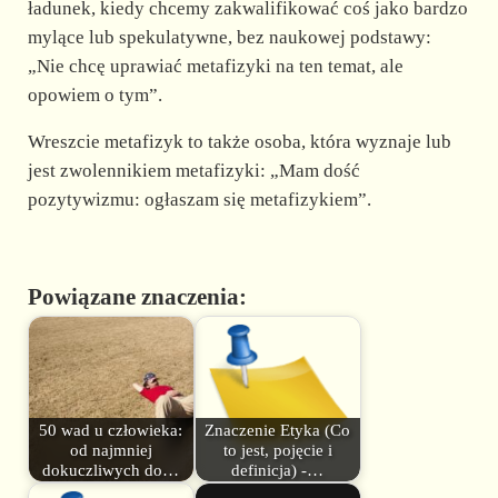
ładunek, kiedy chcemy zakwalifikować coś jako bardzo
mylące lub spekulatywne, bez naukowej podstawy:
„Nie chcę uprawiać metafizyki na ten temat, ale
opowiem o tym”.
Wreszcie metafizyk to także osoba, która wyznaje lub
jest zwolennikiem metafizyki: „Mam dość
pozytywizmu: ogłaszam się metafizykiem”.
Powiązane znaczenia:
50 wad u człowieka:
Znaczenie Etyka (Co
od najmniej
to jest, pojęcie i
dokuczliwych do…
definicja) -…