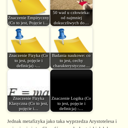
50 wad u człowieka:
Znaczenie Empiryczny
od najmniej
(Co to jest, Pojęcie i…
dokuczliwych do…
Znaczenie Fizyka (Co
Badania naukowe: co
to jest, pojęcie i
to jest, cechy
definicja) -…
charakterystyczne…
Znaczenie Fizyka
Znaczenie Logika (Co
Klasyczna (Co to jest,
to jest, pojęcie i
pojęcie i…
definicja) -…
Jednak metafizyka jako taka wyprzedza Arystotelesa i