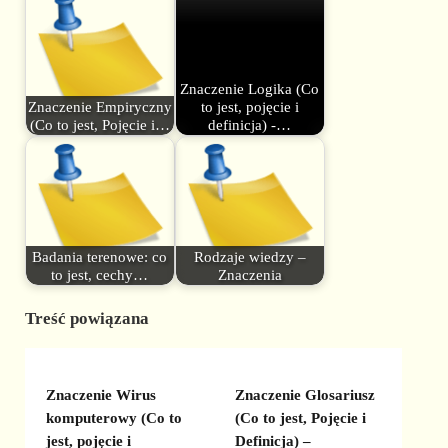
Znaczenie Logika (Co
Znaczenie Empiryczny
to jest, pojęcie i
(Co to jest, Pojęcie i…
definicja) -…
Badania terenowe: co
Rodzaje wiedzy –
to jest, cechy…
Znaczenia
Treść powiązana
Znaczenie Wirus
Znaczenie Glosariusz
komputerowy (Co to
(Co to jest, Pojęcie i
jest, pojęcie i
Definicja) –