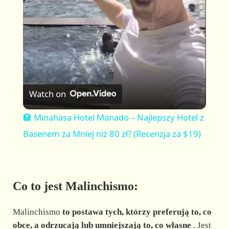
a
y
V
Watch on
i
🏨 Minahasa Hotel Manado – Najlepszy Hotel z
Basenem za Mniej niż 80 zł? (Recenzja za $19)
d
e
Co to jest Malinchismo:
o
Malinchismo
to postawa tych, którzy preferują to, co
obce, a odrzucają lub umniejszają to, co własne
. Jest