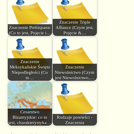
Znaczenie Triple
Znaczenie Prehispanic
Alliance (Czym jest,
(Co to jest, Pojęcie i…
Pojęcie &…
Znaczenie
Meksykańskie Święto
Znaczenie
Niepodległości (Co
Niewolnictwo (Czym
to…
jest Niewolnictwo,…
Cesarstwo
Bizantyjskie: co to
Rodzaje powieści -
jest, charakterystyka…
Znaczenia