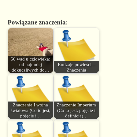
Powiązane znaczenia:
50 wad u człowieka:
od najmniej
Rodzaje powieści –
dokuczliwych do…
Znaczenia
Znaczenie I wojna
Znaczenie Imperium
światowa (Co to jest,
(Co to jest, pojęcie i
pojęcie i…
definicja)…