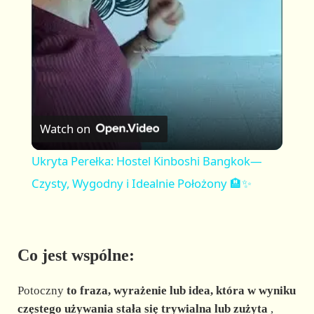
a
y
V
Watch on
i
Ukryta Perełka: Hostel Kinboshi Bangkok—
Czysty, Wygodny i Idealnie Położony 🏨✨
d
e
Co jest wspólne:
o
Potoczny
to fraza, wyrażenie lub idea, która w wyniku
częstego używania stała się trywialna lub zużyta
,