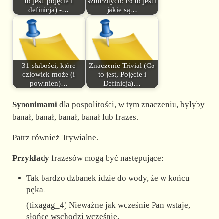
to jest, pojęcie i
sztucznych: co to jest i
definicja) -…
jakie są…
31 słabości, które
Znaczenie Trivial (Co
człowiek może (i
to jest, Pojęcie i
powinien)…
Definicja)…
Synonimami
dla pospolitości, w tym znaczeniu, byłyby
banał, banał, banał, banał lub frazes.
Patrz również Trywialne.
Przykłady
frazesów mogą być następujące:
Tak bardzo dzbanek idzie do wody, że w końcu
pęka.
(tixagag_4) Nieważne jak wcześnie Pan wstaje,
słońce wschodzi wcześnie.