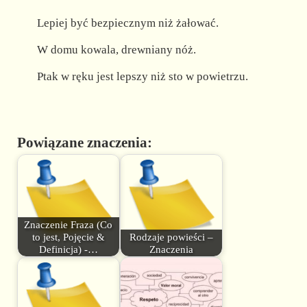
Lepiej być bezpiecznym niż żałować.
W domu kowala, drewniany nóż.
Ptak w ręku jest lepszy niż sto w powietrzu.
Powiązane znaczenia:
Znaczenie Fraza (Co
to jest, Pojęcie &
Rodzaje powieści –
Definicja) -…
Znaczenia