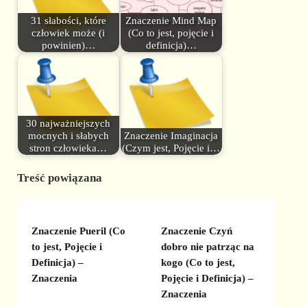
31 słabości, które
Znaczenie Mind Map
człowiek może (i
(Co to jest, pojęcie i
powinien)…
definicja)…
30 najważniejszych
mocnych i słabych
Znaczenie Imaginacja
stron człowieka…
(Czym jest, Pojęcie i…
Treść powiązana
Znaczenie Pueril (Co
Znaczenie Czyń
to jest, Pojęcie i
dobro nie patrząc na
Definicja) –
kogo (Co to jest,
Znaczenia
Pojęcie i Definicja) –
Znaczenia