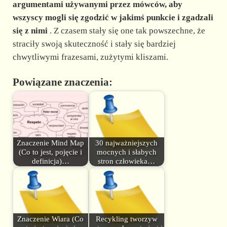
argumentami używanymi przez mówców, aby
wszyscy mogli się zgodzić w jakimś punkcie i zgadzali
się z nimi
. Z czasem stały się one tak powszechne, że
straciły swoją skuteczność i stały się bardziej
chwytliwymi frazesami, zużytymi kliszami.
Powiązane znaczenia:
Znaczenie Mind Map
30 najważniejszych
(Co to jest, pojęcie i
mocnych i słabych
definicja)…
stron człowieka…
Znaczenie Wiara (Co
Recykling tworzyw